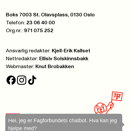
Postboks:
Boks 7003 St. Olavsplass, 0130 Oslo
Telefon:
23 06 40 00
Org.nr.:
971 075 252
Ansvarlig redaktør:
Kjell-Erik Kallset
Nettredaktør:
Ellisiv Solskinnsbakk
Webmaster:
Knut Brobakken
Hei, jeg er Fagforbundets chatbot. Hva kan jeg
hjelpe med?