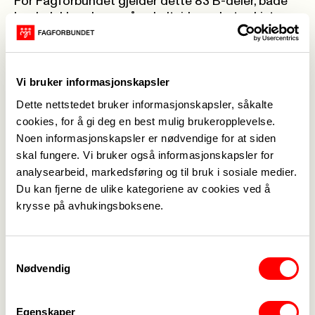
For Fagforbundet gjelder dette 83 B-deler, både
landsdekkende og på enkeltvirksomheter. Lista
under er ikke komplett - du finner flere
avtaletekster og protokoller i vår
avtaledatabase
.
Sykehus og helseforetak
Vi bruker informasjonskapsler
Spekter helse - sykehus
->
Dette nettstedet bruker informasjonskapsler, såkalte
Helse Vest IKT
->
cookies, for å gi deg en best mulig brukeropplevelse.
Lovisenberg sykehus
->
Noen informasjonskapsler er nødvendige for at siden
Sykehusapotekene HF
->
skal fungere. Vi bruker også informasjonskapsler for
Sykehuspartner HF
->
analysearbeid, markedsføring og til bruk i sosiale medier.
Helse og omsorg
Du kan fjerne de ulike kategoriene av cookies ved å
Trøndelag ortopediske verksted
->
krysse på avhukingsboksene.
LHL
->
Valnesfjord helsesportsenter
->
Norsk helsenett
->
Samtykkevalg
Rehabiliteringssenteret AiR
->
Nødvendig
Sophies Minde
->
Diakonissehuset Lovisenberg
->
Egenskaper