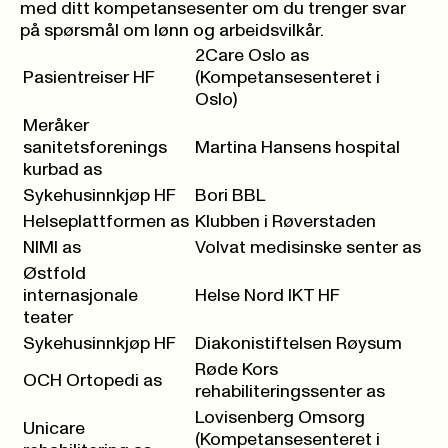
med ditt kompetansesenter
om du trenger svar
på spørsmål om lønn og arbeidsvilkår.
2Care Oslo as
Pasientreiser HF
(Kompetansesenteret i
Oslo)
Meråker
sanitetsforenings
Martina Hansens hospital
kurbad as
Sykehusinnkjøp HF
Bori BBL
Helseplattformen as
Klubben i Røverstaden
NIMI as
Volvat medisinske senter as
Østfold
internasjonale
Helse Nord IKT HF
teater
Sykehusinnkjøp HF
Diakonistiftelsen Røysum
Røde Kors
OCH Ortopedi as
rehabiliteringssenter as
Lovisenberg Omsorg
Unicare
(Kompetansesenteret i