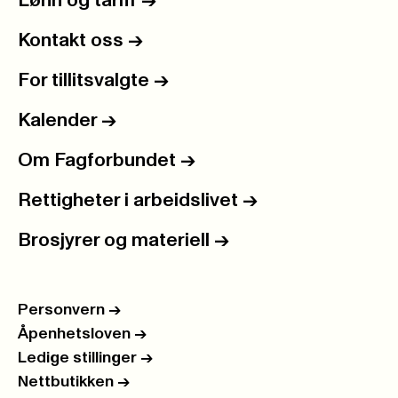
Lønn og tariff
->
Kontakt oss
->
For tillitsvalgte
->
Kalender
->
Om Fagforbundet
->
Rettigheter i arbeidslivet
->
Brosjyrer og materiell
->
Personvern
->
Åpenhetsloven
->
Ledige stillinger
->
Nettbutikken
->