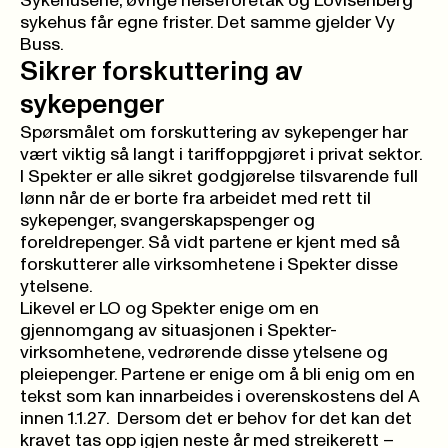
Sykehusene, øvrige helseforetak og Lovisenberg
sykehus får egne frister. Det samme gjelder Vy
Buss.
Sikrer forskuttering av
sykepenger
Spørsmålet om forskuttering av sykepenger har
vært viktig så langt i tariffoppgjøret i privat sektor.
I Spekter er alle sikret godgjørelse tilsvarende full
lønn når de er borte fra arbeidet med rett til
sykepenger, svangerskapspenger og
foreldrepenger. Så vidt partene er kjent med så
forskutterer alle virksomhetene i Spekter disse
ytelsene.
Likevel er LO og Spekter enige om en
gjennomgang av situasjonen i Spekter-
virksomhetene, vedrørende disse ytelsene og
pleiepenger. Partene er enige om å bli enig om en
tekst som kan innarbeides i overenskostens del A
innen 1.1.27. Dersom det er behov for det kan det
kravet tas opp igjen neste år med streikerett –