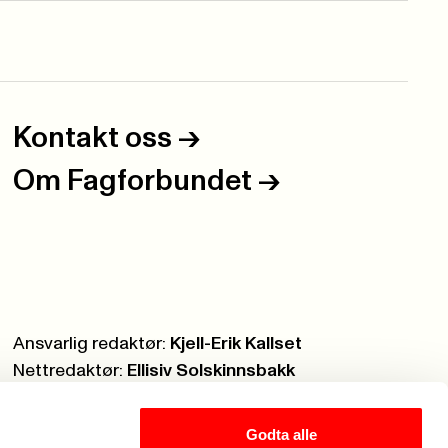
Kontakt oss
->
Om Fagforbundet
->
Ansvarlig redaktør:
Kjell-Erik Kallset
Nettredaktør:
Ellisiv Solskinnsbakk
Webmaster:
Knut Brobakken
Godta alle