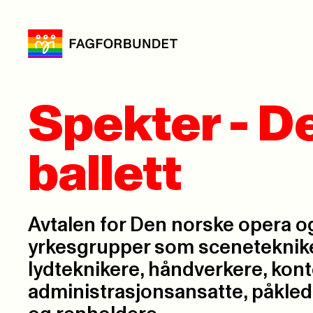
Spekter - D
ballett
Avtalen for Den norske opera og
yrkesgrupper som sceneteknike
lydteknikere, håndverkere, kont
administrasjonsansatte, påklede