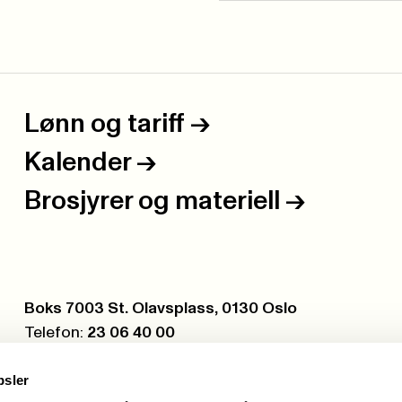
Lønn og tariff
->
Kalender
->
Brosjyrer og materiell
->
Postboks:
Boks 7003 St. Olavsplass, 0130 Oslo
Telefon:
23 06 40 00
Org.nr.:
971 075 252
psler