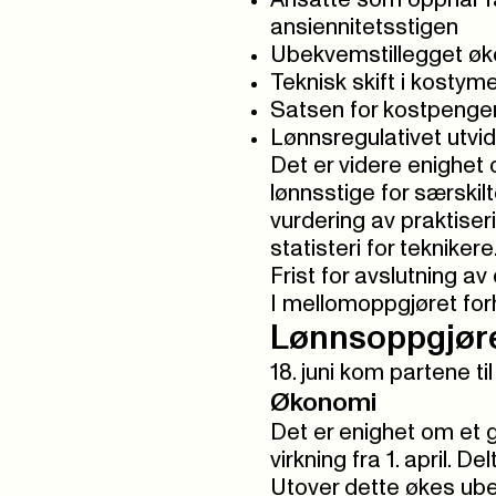
Ansatte som oppnår fa
ansiennitetsstigen
Ubekvemstillegget øk
Teknisk skift i kostyme
Satsen for kostpenger 
Lønnsregulativet utvid
Det er videre enighet 
lønnsstige for særskilt
vurdering av praktise
statisteri for teknikere
Frist for avslutning av 
I mellomoppgjøret fo
Lønnsoppgjør
18. juni kom partene t
Økonomi
Det er enighet om et g
virkning fra 1. april. 
Utover dette økes ube