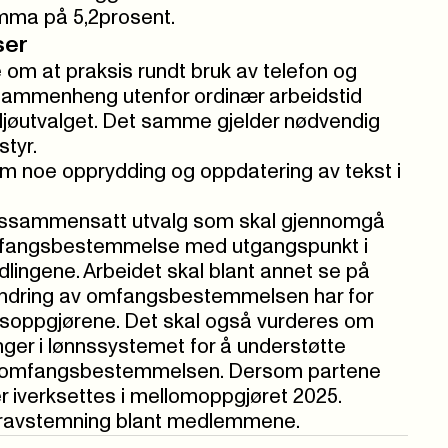
mma på 5,2prosent.
ser
 om at praksis rundt bruk av telefon og
bbsammenheng utenfor ordinær arbeidstid
ljøutvalget. Det samme gjelder nødvendig
tyr.
 om noe opprydding og oppdatering av tekst i
tssammensatt utvalg som skal gjennomgå
fangsbestemmelse med utgangspunkt i
dlingene. Arbeidet skal blant annet se på
endring av omfangsbestemmelsen har for
nsoppgjørene. Det skal også vurderes om
nger i lønnssystemet for å understøtte
 i omfangsbestemmelsen. Dersom partene
er iverksettes i mellomoppgjøret 2025.
 uravstemning blant medlemmene.