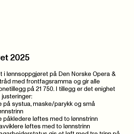
et 2025
het i lønnsoppgjøret på Den Norske Opera &
 i tråd med frontfagsramma og gir alle
netillegg på 21 750. I tillegg er det enighet
 justeringer:
e på systua, maske/parykk og små
ønnstrinn
 påkledere løftes med to lønnstrinn
vviklere løftes med to lønnstrinn