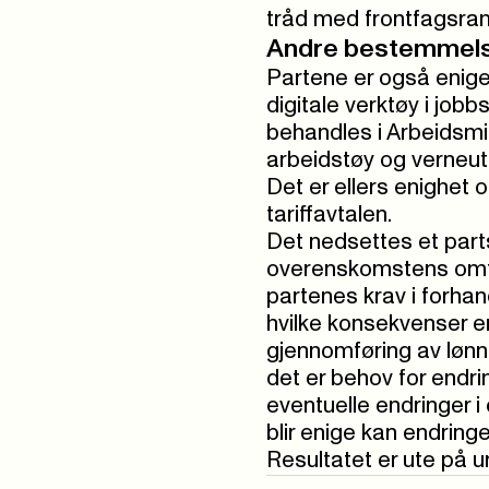
tråd med frontfagsra
Andre bestemmel
Partene er også enige
digitale verktøy i jo
behandles i Arbeidsmi
arbeidstøy og verneuts
Det er ellers enighet
tariffavtalen.
Det nedsettes et par
overenskomstens om
partenes krav i forhan
hvilke konsekvenser 
gjennomføring av løn
det er behov for endri
eventuelle endringer
blir enige kan endring
Resultatet er ute på