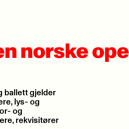
en norske ope
 ballett gjelder
re, lys- og
or- og
re, rekvisitører