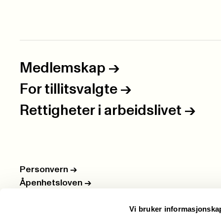
Medlemskap
->
For tillitsvalgte
->
Rettigheter i arbeidslivet
->
Personvern
->
Åpenhetsloven
->
Ledige stillinger
->
Vi bruker informasjonska
Nettbutikken
->