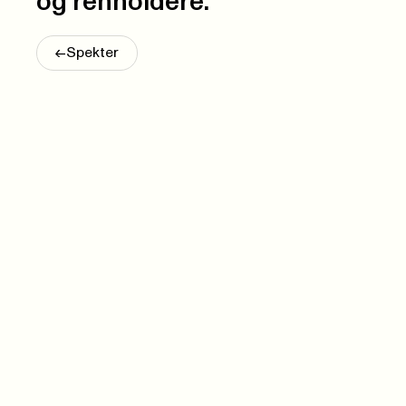
og renholdere.
<-
Spekter