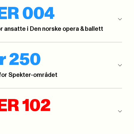
ER 004
r ansatte i Den norske opera & ballett
r 250
for Spekter-området
R 102