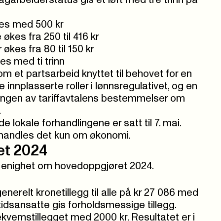
garbeiderstatus gis et løft med tre trinn på
es med 500 kr
 økes fra 250 til 416 kr
økes fra 80 til 150 kr
es med ti trinn
om et partsarbeid knyttet til behovet for en
e innplasserte roller i lønnsregulativet, og en
ringen av tariffavtalens bestemmelser om
.
de lokale forhandlingene er satt til 7. mai.
rhandles det kun om økonomi.
et 2024
il enighet om hovedoppgjøret 2024.
enerelt kronetillegg til alle på kr 27 086 med
Deltidsansatte gis forholdsmessige tillegg.
kvemstillegget med 2000 kr. Resultatet er i