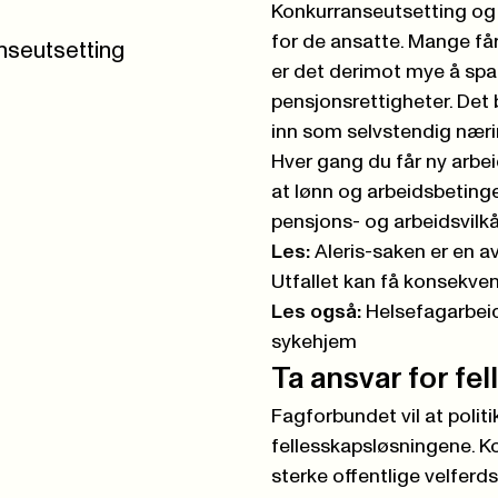
Konkurranseutsetting og 
for de ansatte. Mange får
anseutsetting
er det derimot mye å spar
pensjonsrettigheter.
Det 
inn som selvstendig nær
Hver gang du får ny arbei
at lønn og arbeidsbetingel
pensjons- og arbeidsvilkå
Les:
Aleris-saken er en a
Utfallet kan få konsekvens
Les også:
Helsefagarbeide
sykehjem
Ta ansvar for fe
Fagforbundet vil at politi
fellesskapsløsningene. K
sterke offentlige velferd