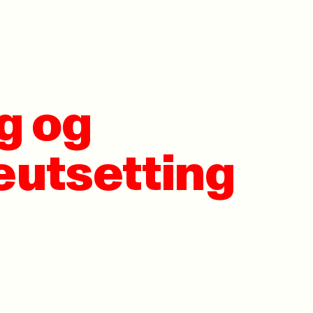
g og
eutsetting