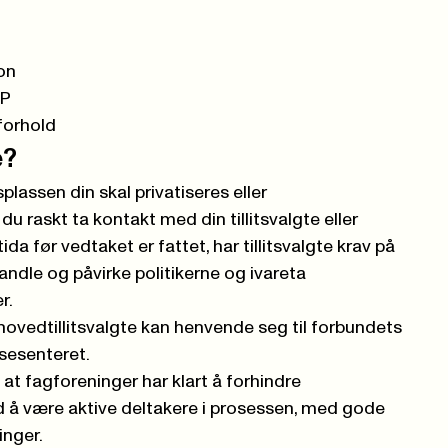
on
FP
forhold
e?
plassen din skal privatiseres eller
u raskt ta kontakt med din tillitsvalgte eller
 tida før vedtaket er fattet, har tillitsvalgte krav på
andle og påvirke politikerne og ivareta
r.
hovedtillitsvalgte kan henvende seg til
forbundets
sesenteret
.
at fagforeninger har klart å forhindre
 å være aktive deltakere i prosessen, med gode
ninger.