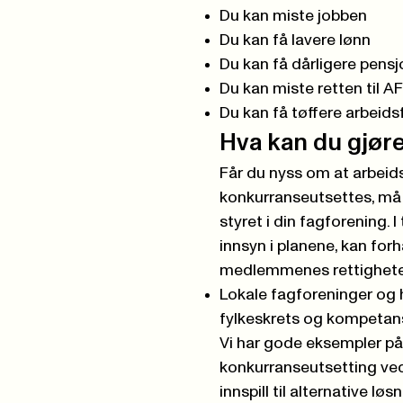
Du kan miste jobben
Du kan få lavere lønn
Du kan få dårligere pensj
Du kan miste retten til A
Du kan få tøffere arbeids
Hva kan du gjør
Får du nyss om at arbeids
konkurranseutsettes, må d
styret i din fagforening. I
innsyn i planene, kan forh
medlemmenes rettighete
Lokale fagforeninger og 
fylkeskrets
og
kompetan
Vi har gode eksempler på 
konkurranseutsetting ved
innspill til alternative løs