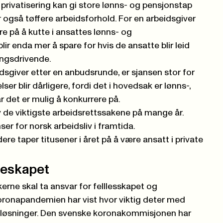
privatisering kan gi store lønns- og pensjonstap
 også tøffere arbeidsforhold. For en arbeidsgiver
e på å kutte i ansattes lønns- og
blir enda mer å spare for hvis de ansatte blir leid
ingsdrivende.
dsgiver etter en anbudsrunde, er sjansen stor for
ser blir dårligere, fordi det i hovedsak er lønns-,
r det er mulig å konkurrere på.
v de viktigste arbeidsrettssakene på mange år.
er for norsk arbeidsliv i framtida.
re taper titusener i året på å være ansatt i private
lleskapet
kerne skal ta ansvar for felllesskapet og
oronapandemien har vist hvor viktig deter med
sløsninger.
Den svenske koronakommisjonen
har