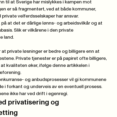
nn til at Sverige har mislykkes i kampen mot
gen er så fragmentert, ved at både kommuner,
l private velferdsselskaper har ansvar.
å at det er dårlige lønns- og arbeidsvilkår og at
sis. Slik er vilkårene i den private
e land.
t private løsninger er bedre og billigere enn at
estene. Private tjenester er på papiret ofte billigere,
at kvaliteten øker, ifølge denne artikkelen i
geforening
.
 konkurranse- og anbudsprosesser vil gi kommunene
de i forkant og underveis av en eventuell prosess.
ne ikke har ved drift i egenregi.
ed privatisering og
tting