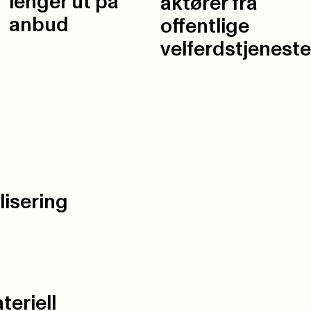
lenger ut på
aktører fra
anbud
offentlige
velferdstjeneste
isering
teriell