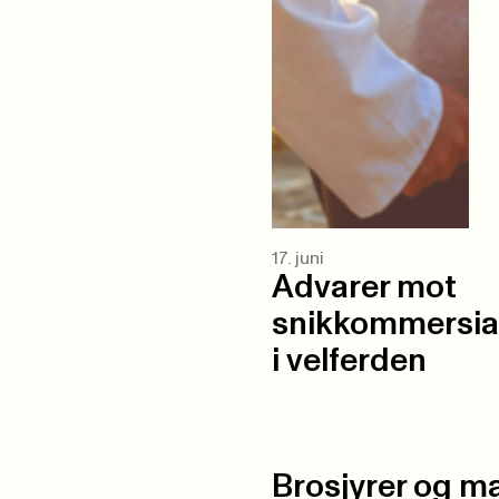
17. juni
Advarer mot
snikkommersial
i velferden
Brosjyrer og ma