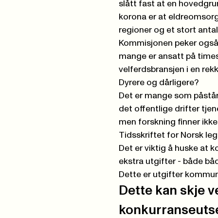
slått fast at en hovedgru
korona er at eldreomsor
regioner og et stort antal
Kommisjonen peker også p
mange er ansatt på timesba
velferdsbransjen i en rekk
Dyrere og dårligere?
Det er mange som påstår a
det offentlige drifter tjen
men forskning finner ikke 
Tidsskriftet for Norsk le
Det er viktig å huske at
ekstra utgifter - både bå
Dette er utgifter kommune
Dette kan skje v
konkurranseutse