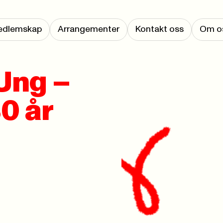
edlemskap
Arrangementer
Kontakt oss
Om o
Ung –
0 år