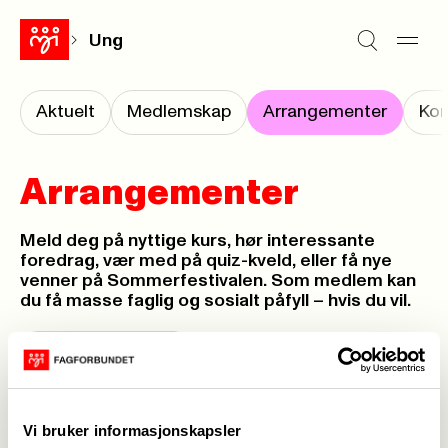
Ung
Aktuelt
Medlemskap
Arrangementer
Kon
Arrangementer
Meld deg på nyttige kurs, hør interessante
foredrag, vær med på quiz-kveld, eller få nye
venner på Sommerfestivalen. Som medlem kan
du få masse faglig og sosialt påfyll – hvis du vil.
<-
Fagforbundet Ung
Kurs- og aktivitetskalender
->
Vi bruker informasjonskapsler
Landskonferansen 2025
->