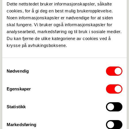
Dette nettstedet bruker informasjonskapsler, såkalte
Sommerfestivalen
->
cookies, for å gi deg en best mulig brukeropplevelse.
Noen informasjonskapsler er nødvendige for at siden
skal fungere. Vi bruker også informasjonskapsler for
analysearbeid, markedsføring og til bruk i sosiale medier.
Medlemskap
->
Du kan fjerne de ulike kategoriene av cookies ved å
krysse på avhukingsboksene.
Lønn og tariff
->
Kontakt oss
->
Samtykkevalg
Nødvendig
For tillitsvalgte
->
Egenskaper
Kalender
->
Om Fagforbundet
->
Statistikk
Rettigheter i arbeidslivet
->
Markedsføring