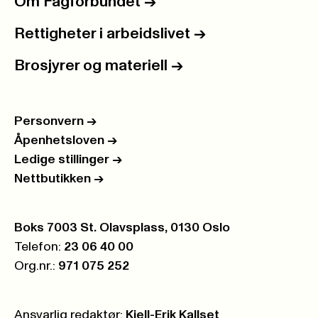
Om Fagforbundet
->
Rettigheter i arbeidslivet
->
Brosjyrer og materiell
->
Personvern
->
Åpenhetsloven
->
Ledige stillinger
->
Nettbutikken
->
Postboks:
Boks 7003 St. Olavsplass, 0130 Oslo
Telefon:
23 06 40 00
Org.nr.:
971 075 252
Ansvarlig redaktør:
Kjell-Erik Kallset