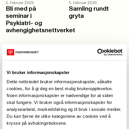
5. februar 2025
5. februar 2025
Bli med på
Samling rundt
seminar i
gryta
Psykiatri- og
avhengighetsnettverket
4. februar 2025
4. februar 2025
Bli med på
Løftebruddene til
webinar om
høyrebyrådet
arbeidsmiljø
fortsetter
Vi bruker informasjonskapsler
Dette nettstedet bruker informasjonskapsler, såkalte
cookies, for å gi deg en best mulig brukeropplevelse.
3. februar 2025
30. januar 2025
Noen informasjonskapsler er nødvendige for at siden
Lønn som fortjent
En sterk stemme
skal fungere. Vi bruker også informasjonskapsler for
– syk som
for arbeidstakerne
analysearbeid, markedsføring og til bruk i sosiale medier.
fortjent?
Du kan fjerne de ulike kategoriene av cookies ved å
krysse på avhukingsboksene.