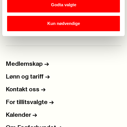
kompetanse
Godta valgte
Kun nødvendige
Forrige
Neste
<-
4
5
6
7
8
9
10
11
12
13
...
->
Medlemskap
->
Lønn og tariff
->
Kontakt oss
->
For tillitsvalgte
->
Kalender
->