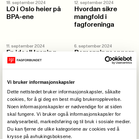
18. september 2024
12. september 2024
LO i Oslo heier på
Hvordan sikre
BPA-ene
mangfold i
fagforeninga
11. september 2024
6. september 2024
En ideell løsning
Bemanningsopprør
på husleiekrisa
i barnehagene!
Nok er nok!
Vi bruker informasjonskapsler
4. september 2024
30. august 2024
Dette nettstedet bruker informasjonskapsler, såkalte
Knivene kvesses
Jubileumsfest for
cookies, for å gi deg en best mulig brukeropplevelse.
før lokale
Fagforbundet
Noen informasjonskapsler er nødvendige for at siden
forhandlinger i
Teknisk
skal fungere. Vi bruker også informasjonskapsler for
Oslo kommune
Fagforening Oslo
analysearbeid, markedsføring og til bruk i sosiale medier.
Du kan fjerne de ulike kategoriene av cookies ved å
krysse på avhukingsboksene.