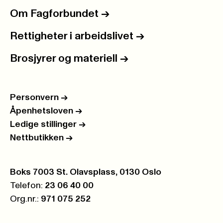
Om Fagforbundet
->
Rettigheter i arbeidslivet
->
Brosjyrer og materiell
->
Personvern
->
Åpenhetsloven
->
Ledige stillinger
->
Nettbutikken
->
Postboks:
Boks 7003 St. Olavsplass, 0130 Oslo
Telefon:
23 06 40 00
Org.nr.:
971 075 252