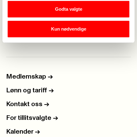
Sunnaas sykehus
HF
Godta valgte
Kun nødvendige
Forrige
Neste
<-
6
7
8
9
10
11
12
13
14
15
...
->
Medlemskap
->
Lønn og tariff
->
Kontakt oss
->
For tillitsvalgte
->
Kalender
->