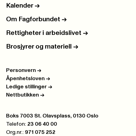
Kalender
->
Om Fagforbundet
->
Rettigheter i arbeidslivet
->
Brosjyrer og materiell
->
Personvern
->
Åpenhetsloven
->
Ledige stillinger
->
Nettbutikken
->
Postboks:
Boks 7003 St. Olavsplass, 0130 Oslo
Telefon:
23 06 40 00
Org.nr.:
971 075 252