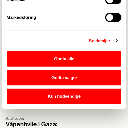
25. november
104 selskaper med
bånd til
Markedsføring
folkerettsbruddene
i Palestina
Se detaljer
4. november
31. oktober
Felles kritikk av
Uttalelse fra
Godta alle
regjeringens
landsmøtet:
oljefondsforslag
Fagforbundet
krever handling
Godta valgte
mot Israels
fortsatte
Kun nødvendige
okkupasjon
9. oktober
Våpenhvile i Gaza: