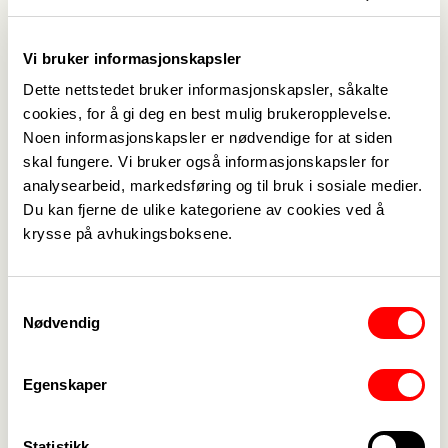
Vi bruker informasjonskapsler
16. februar
11. februar
Ambassadørkorpset
Ny barnebykontakt
Dette nettstedet bruker informasjonskapsler, såkalte
tett på Gaza: – Å gi
i Fagforbundet
cookies, for å gi deg en best mulig brukeropplevelse.
opp håpet er å dø
Akershus
Noen informasjonskapsler er nødvendige for at siden
skal fungere. Vi bruker også informasjonskapsler for
analysearbeid, markedsføring og til bruk i sosiale medier.
16. desember
Du kan fjerne de ulike kategoriene av cookies ved å
Israel er i ferd med å ta over
krysse på avhukingsboksene.
Vestbredden for godt
Samtykkevalg
Nødvendig
28. november
Etikk under press
– europeiske
Egenskaper
finansinstitusjoner
må ta ansvar
Statistikk