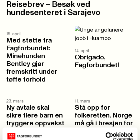
Reisebrev – Besøk ved
hundesenteret i Sarajevo
15. april
Med støtte fra
Fagforbundet:
14. april
Minehunden
Obrigado,
Bentley gjør
Fagforbundet!
fremskritt under
tøffe forhold
23. mars
11. mars
Ny avtale skal
Stå opp for
sikre flere barn en
folkeretten. Norge
tryggere oppvekst
må gå i bresjen for
i Huambo
sanksjoner mot
Israel