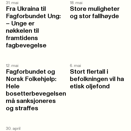
31. mai
18. mai
Fra Ukraina til
Store muligheter
Fagforbundet Ung:
og stor fallhøyde
– Unge er
nøkkelen til
framtidens
fagbevegelse
12. mai
6. mai
Fagforbundet og
Stort flertall i
Norsk Folkehjelp:
befolkningen vil ha
Hele
etisk oljefond
bosetterbevegelsen
må sanksjoneres
og straffes
30. april