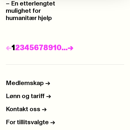
– En etterlengtet
mulighet for
humanitær hjelp
Forrige
Neste
<-
1
2
3
4
5
6
7
8
9
10
...
->
Medlemskap
->
Lønn og tariff
->
Kontakt oss
->
For tillitsvalgte
->