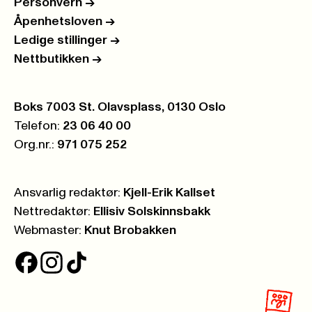
Personvern
->
Åpenhetsloven
->
Ledige stillinger
->
Nettbutikken
->
Postboks:
Boks 7003 St. Olavsplass, 0130 Oslo
Telefon:
23 06 40 00
Org.nr.:
971 075 252
Ansvarlig redaktør:
Kjell-Erik Kallset
Nettredaktør:
Ellisiv Solskinnsbakk
Webmaster:
Knut Brobakken