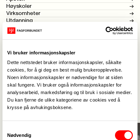
Høyskoler
->
Virksomheter
->
Utdanning
->
Frisør
->
BPA
->
Virke HUK (Helse, utdanning og kultur)
->
Vi bruker informasjonskapsler
Virke 070
Dette nettstedet bruker informasjonskapsler, såkalte
cookies, for å gi deg en best mulig brukeropplevelse.
Hovedavtale Virke
Noen informasjonskapsler er nødvendige for at siden
skal fungere. Vi bruker også informasjonskapsler for
analysearbeid, markedsføring og til bruk i sosiale medier.
Aktuelt
Du kan fjerne de ulike kategoriene av cookies ved å
Se alle
->
krysse på avhukingsboksene.
Samtykkevalg
Nødvendig