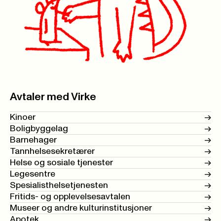
Avtaler med Virke
Kinoer
->
Boligbyggelag
->
Barnehager
->
Tannhelsesekretærer
->
Helse og sosiale tjenester
->
Legesentre
->
Spesialisthelsetjenesten
->
Fritids- og opplevelsesavtalen
->
Museer og andre kulturinstitusjoner
->
Apotek
->