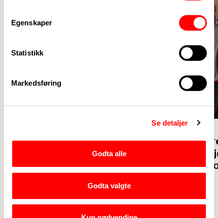
Egenskaper
Statistikk
Markedsføring
Se detaljer
17. juni
Foreløpig re
19. juni
lønnsoppgjø
Godta alle
Brudd i lønnsoppgjøret for
utdanning og
boligbyggelag
Godta valgte
Kun nødvendige