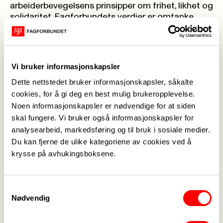
arbeiderbevegelsens prinsipper om frihet, likhet og
solidaritet. Fagforbundets verdier er omtanke,
solidaritet og samhold. Denne grunnleggende
ideologiske forankringen gjenspeiles i de etiske
krav vi stiller til det arbeid hver enkelt utfører til
beste for Fagforbundets medlemmer.
Vi bruker informasjonskapsler
For Fagforbundet er det et grunnleggende
Dette nettstedet bruker informasjonskapsler, såkalte
prinsipp at alle skal behandles likeverdig,
uavhengig av etnisk eller kulturell bakgrunn,
cookies, for å gi deg en best mulig brukeropplevelse.
seksuell legning, religion eller livssyn.
Noen informasjonskapsler er nødvendige for at siden
Fagforbundet arbeider dessuten målrettet for å
skal fungere. Vi bruker også informasjonskapsler for
fremme likestilling og hindre diskriminering i egen
analysearbeid, markedsføring og til bruk i sosiale medier.
organisasjon.
Du kan fjerne de ulike kategoriene av cookies ved å
Tilgang på informasjon
krysse på avhukingsboksene.
Åpenhetsloven innebærer også at virksomheter
må kunne gi allmennheten tilgang på informasjon
om disse forholdene, og arbeidet virksomhetene
Samtykkevalg
gjør for å sikre dette.
Nødvendig
I Fagforbundet er det leder av økonomiavdelingen
som har et koordinerende ansvar for oppfølging