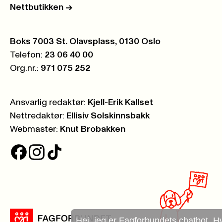
Nettbutikken
->
Postboks:
Boks 7003 St. Olavsplass, 0130 Oslo
Telefon:
23 06 40 00
Org.nr.:
971 075 252
Ansvarlig redaktør:
Kjell-Erik Kallset
Nettredaktør:
Ellisiv Solskinnsbakk
Webmaster:
Knut Brobakken
Hei, jeg er Fagforbundets chatbot. Hva kan jeg