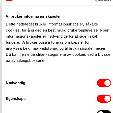
gang
Vi bruker informasjonskapsler
11. juni
Dette nettstedet bruker informasjonskapsler, såkalte
Flere tiltak må til for å sikre nok
cookies, for å gi deg en best mulig brukeropplevelse. Noen
helsearbeidere
informasjonskapsler er nødvendige for at siden skal
fungere. Vi bruker også informasjonskapsler for
analysearbeid, markedsføring og til bruk i sosiale medier.
9. juni
8. juni
Enighet i
Du kan fjerne de ulike kategoriene av cookies ved å krysse
Brudd i
på avhukingsboksene.
lønnsforhandlingene
forhandlingene i
i kirkelig sektor
PBL: – Skuffet og
provosert
Samtykkevalg
Nødvendig
8. juni
Lønnsoppgjøret i
Egenskaper
PBL-barnehager
er i gang