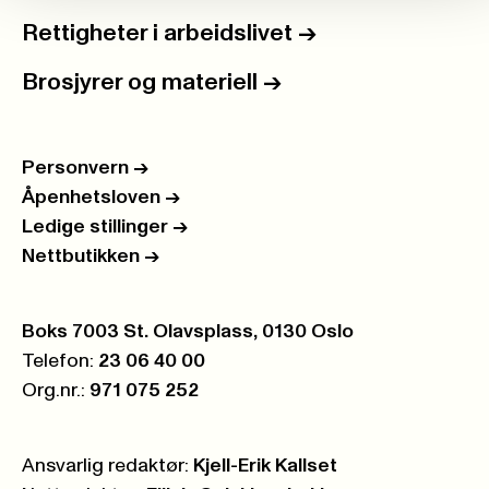
Rettigheter i arbeidslivet
->
Brosjyrer og materiell
->
Personvern
->
Åpenhetsloven
->
Ledige stillinger
->
Nettbutikken
->
Postboks:
Boks 7003 St. Olavsplass, 0130 Oslo
Telefon:
23 06 40 00
Org.nr.:
971 075 252
Ansvarlig redaktør:
Kjell-Erik Kallset