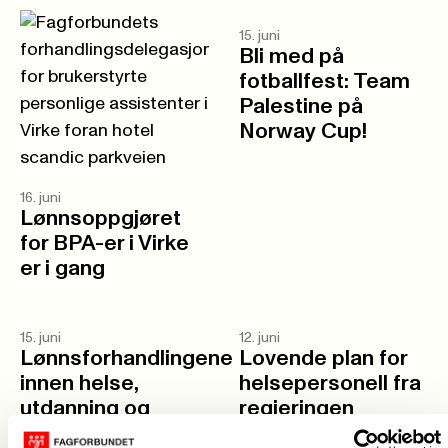
15. juni
Bli med på
fotballfest: Team
Palestine på
Norway Cup!
16. juni
Lønnsoppgjøret
for BPA-er i Virke
er i gang
15. juni
12. juni
Lønnsforhandlingene
Lovende plan for
innen helse,
helsepersonell fra
utdanning og
regjeringen
kultur i Virke er i