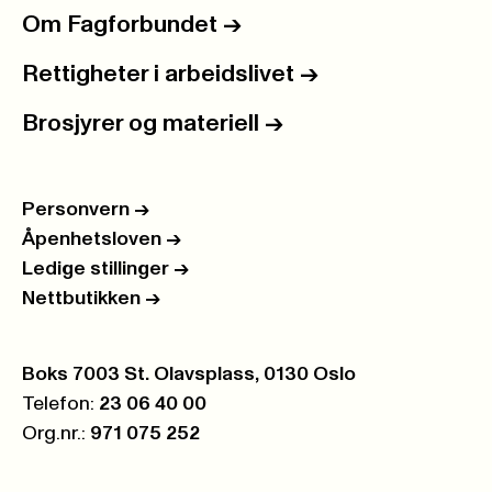
Om Fagforbundet
->
Rettigheter i arbeidslivet
->
Brosjyrer og materiell
->
Personvern
->
Åpenhetsloven
->
Ledige stillinger
->
Nettbutikken
->
Postboks:
Boks 7003 St. Olavsplass, 0130 Oslo
Telefon:
23 06 40 00
Org.nr.:
971 075 252