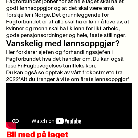
Fagforbundet jobber for at hele laget skal ha et
godt lønnsoppgjør
og at det skal være små
forskjeller i Norge. Det grunnleggende for
Fagforbundet er at alle skal ha ei lønn å leve av, at
kvinner og menn skal ha lik lønn for likt arbeid,
gode pensjonsordninger
og
hele, faste stillinger
.
Vanskelig med lønnsoppgjør?
Her
forklarer sjefen og forhandlingssjefen i
Fagforbundet
hva det handler om. Du kan også
lese
FriFagbevegelses tariffleksikon
.
Du kan også se opptak av vårt frokostmøte fra
2022"Alt du trenger å vite om årets lønnsoppgjør":
Bli med på laget