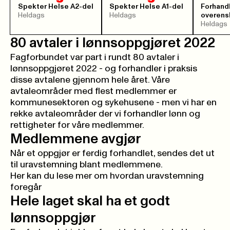
Spekter Helse A2-del
Spekter Helse A1-del
Forhand
Heldags
Heldags
overen
Heldags
80 avtaler i lønnsoppgjøret 2022
Fagforbundet var part i rundt 80 avtaler i
lønnsoppgjøret 2022
- og forhandler i praksis
disse avtalene gjennom hele året. Våre
avtaleområder med flest medlemmer er
kommunesektoren og sykehusene - men vi har en
rekke avtaleområder der vi forhandler lønn og
rettigheter for våre medlemmer.
Medlemmene avgjør
Når et oppgjør er ferdig forhandlet, sendes det ut
til uravstemning blant medlemmene.
Her kan du lese mer om hvordan uravstemning
foregår
Hele laget skal ha et godt
lønnsoppgjør