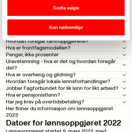
FUS
->
Finans Norge
->
Godta valgte
Standardoverenskomster
->
Spørsmål og svar om lønn og avtaler
Kun nødvendige
Hva er en tariffavtale?
Hvordan foregår tariffoppgjørene?
Hva er frontfagsmodellen?
Penger, ikke prosenter
Uravstemning - hva er det og hvordan foregår
det?
Hva er overheng og glidning?
Hvordan foregår lokale lønnsforhandlinger?
Jobber Fagforbundet for lik lønn for likt arbeid?
Hva er pensjonistlønn?
Har jeg krav på overtidsbetaling?
Her finner du informasjon om lønnsoppgjøret
2023
Datoer for lønnsoppgjøret 2022
Lønnsoppgjøret startet 9. mars 2022, med