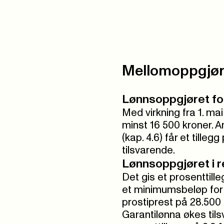
Mellomoppgjør
Lønnsoppgjøret for
Med virkning fra 1. mai
minst 16 500 kroner. An
(kap. 4.6) får et tille
tilsvarende.
Lønnsoppgjøret i r
Det gis et prosenttill
et minimumsbeløp for 
prostiprest på 28.500
Garantilønna økes tils