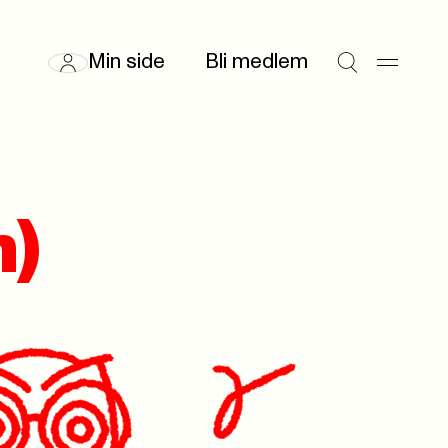
Min side
Bli medlem
n)