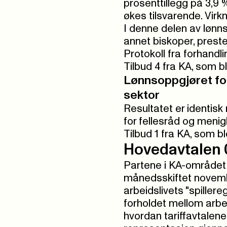
prosenttillegg på 3,9
økes tilsvarende. Virkn
I denne delen av lønnso
annet biskoper, preste
Protokoll fra forhandl
Tilbud 4 fra KA, som b
Lønnsoppgjøret for
sektor
Resultatet er identisk
for fellesråd og menig
Tilbud 1 fra KA, som b
Hovedavtalen 0
Partene i KA-området 
månedsskiftet novem
arbeidslivets "spiller
forholdet mellom arbe
hvordan tariffavtalen