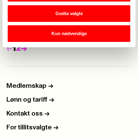
30. juli 2019
Godta valgte
Medlemstur 2019
Kun nødvendige
Forrige
Neste
<-
1
2
->
Medlemskap
->
Lønn og tariff
->
Kontakt oss
->
For tillitsvalgte
->