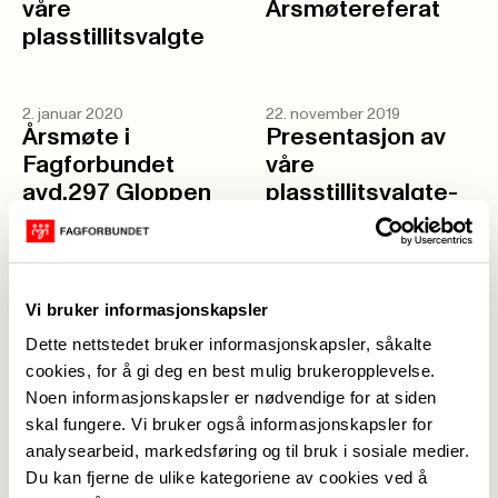
våre
Årsmøtereferat
plasstillitsvalgte
2. januar 2020
22. november 2019
Årsmøte i
Presentasjon av
Fagforbundet
våre
avd.297 Gloppen
plasstillitsvalgte-
29. januar 2020
149147
14. november 2019
12. november 2019
Vi bruker informasjonskapsler
Signert
Presentasjon av
Dette nettstedet bruker informasjonskapsler, såkalte
rammeavtale for
våre
cookies, for å gi deg en best mulig brukeropplevelse.
årsarbeidsplan og
plasstillitsvalgte-
Noen informasjonskapsler er nødvendige for at siden
retningslinjer for
149043
skal fungere. Vi bruker også informasjonskapsler for
bruk av frie timar
analysearbeid, markedsføring og til bruk i sosiale medier.
Du kan fjerne de ulike kategoriene av cookies ved å