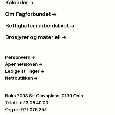
Kalender
->
Om Fagforbundet
->
Rettigheter i arbeidslivet
->
Brosjyrer og materiell
->
Personvern
->
Åpenhetsloven
->
Ledige stillinger
->
Nettbutikken
->
Postboks:
Boks 7003 St. Olavsplass, 0130 Oslo
Telefon:
23 06 40 00
Org.nr.:
971 075 252