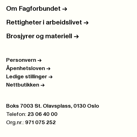
Om Fagforbundet
->
Rettigheter i arbeidslivet
->
Brosjyrer og materiell
->
Personvern
->
Åpenhetsloven
->
Ledige stillinger
->
Nettbutikken
->
Postboks:
Boks 7003 St. Olavsplass, 0130 Oslo
Telefon:
23 06 40 00
Org.nr.:
971 075 252