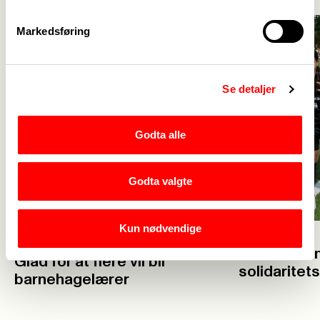
Markedsføring
Se detaljer
Godta alle
Godta valgte
Kun nødvendige
23. juli
23. juli
Velkommen 
Glad for at flere vil bli
solidaritet
barnehagelærer