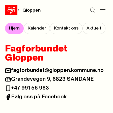
Gloppen
Hjem
Kalender
Kontakt oss
Aktuelt
Fagforbundet
Gloppen
fagforbundet@gloppen.kommune.no
E-post:
Grandevegen 9, 6823 SANDANE
Postadresse:
+47 991 56 963
Telefon:
Følg oss på Facebook
Facebook: