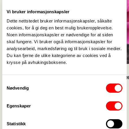
Vi bruker informasjonskapsler
Dette nettstedet bruker informasjonskapsler, såkalte
cookies, for å gi deg en best mulig brukeropplevelse.
Noen informasjonskapsler er nødvendige for at siden
skal fungere. Vi bruker også informasjonskapsler for
analysearbeid, markedsføring og til bruk i sosiale medier.
Du kan fjerne de ulike kategoriene av cookies ved å
krysse på avhukingsboksene.
10. mars 2025
15. august 2023
Fagforbundet Avd.297 Gloppen
Nytt medl
Samtykkevalg
Årsmøte 2025
Nødvendig
Egenskaper
Aktuelt
Se alle
->
Statistikk