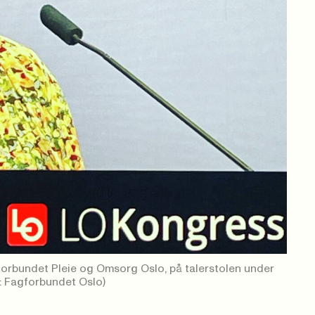
agforbundet Pleie og Omsorg Oslo, på talerstolen under
: Fagforbundet Oslo)