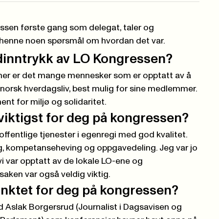
essen første gang som delegat, taler og
ilte henne noen spørsmål om hvordan det var.
edinntrykk av LO Kongressen?
 her er det mange mennesker som er opptatt av å
g norsk hverdagsliv, best mulig for sine medlemmer.
nt for miljø og solidaritet.
 viktigst for deg på kongressen?
offentlige tjenester i egenregi med god kvalitet.
 kompetanseheving og oppgavedeling. Jeg var jo
 vi var opptatt av de lokale LO-ene og
aken var også veldig viktig.
nktet for deg på kongressen?
Aslak Borgersrud (Journalist i Dagsavisen og