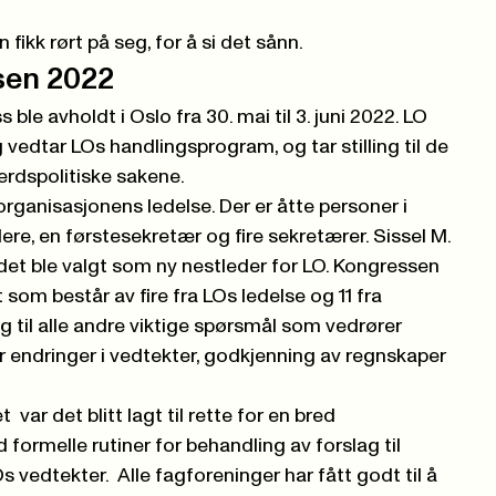
ikk rørt på seg, for å si det sånn.
sen 2022
ble avholdt i Oslo fra 30. mai til 3. juni 2022. LO
edtar LOs handlingsprogram, og tar stilling til de
ferdspolitiske sakene.
rganisasjonens ledelse. Der er åtte personer i
dere, en førstesekretær og fire sekretærer.
Sissel M.
t ble valgt som ny nestleder for LO
. Kongressen
som består av fire fra LOs ledelse og 11 fra
ng til alle andre viktige spørsmål som vedrører
er endringer i vedtekter, godkjenning av regnskaper
var det blitt lagt til rette for en bred
ormelle rutiner for behandling av forslag til
 vedtekter. Alle fagforeninger har fått godt til å