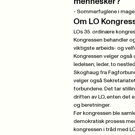
mennesker?
- Sommerfuglene i magen f
Om LO Kongres
LOs 35. ordinære kongress 
Kongressen behandler og v
viktigste arbeids- og vel
Kongressen velger også o
ledelsen; leder, to nestle
Skoghaug fra Fagforbunde
velger også Sekretariatet 
forbundene. Det tar stilli
driften av LO, enten det 
og beretninger.
Før kongressen ble samlet 
demokratisk prosess med f
kongressen i tråd med LOs