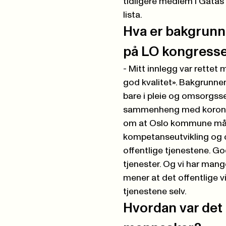
tidligere medlem i Gatas
lista.
Hva er bakgrunn
på LO kongress
- Mitt innlegg var rettet
god kvalitet». Bakgrunne
bare i pleie og omsorgssek
sammenheng med korona. T
om at Oslo kommune må 
kompetanseutvikling og o
offentlige tjenestene. Go
tjenester. Og vi har man
mener at det offentlige vi
tjenestene selv.
Hvordan var det 