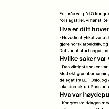
Follerås var på LO kongr
forslagstiller. Vi har st
Hva er ditt hov
- Hovedinntrykket var at
gjøre norsk arbeidsliv, o
Det var et stort engasjeme
Hvilke saker var
- Den viktigste saken var 
Med økt grunnbemanning,
delegat fra LO i Oslo, og
lokaldemokrati. Pensjonss
Hva var høydepu
- Kongressmiddagen med 