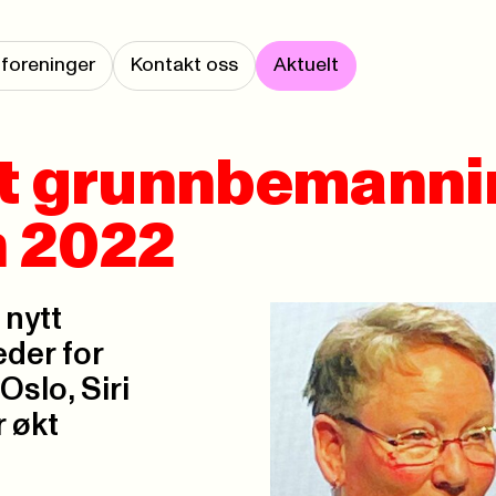
foreninger
Kontakt oss
Aktuelt
kt grunnbemanni
n 2022
 nytt
eder for
slo, Siri
r økt