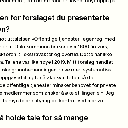
 Parlament) som konferansier havner høyt oppe på
en for forslaget du presenterte
en?
 mot uttalelsen «Offentlige tjenester i egenregi med
n er at Oslo kommune bruker over 1600 årsverk,
toren, til ekstravakter og overtid. Dette har ikke
allene var like høye i 2019. Mitt forslag handlet
øke grunnbemanningen, drive med systematisk
ppgavedeling for å øke kvaliteten på de
de offentlige tjenester minsker behovet for private
ge medlemmer som ønsker å øke stillingen sin. Jeg
l få mye bedre styring og kontroll ved å drive
å holde tale for så mange