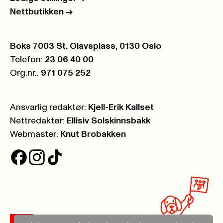
Nettbutikken
->
Postboks:
Boks 7003 St. Olavsplass, 0130 Oslo
Telefon:
23 06 40 00
Org.nr.:
971 075 252
Ansvarlig redaktør:
Kjell-Erik Kallset
Nettredaktør:
Ellisiv Solskinnsbakk
Webmaster:
Knut Brobakken