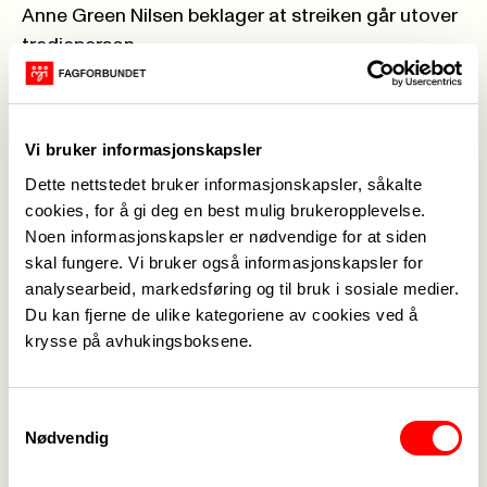
Anne Green Nilsen beklager at streiken går utover
tredjeperson.
– Vi bruker ikke barna i lønnskamp. Vi beklager at
en streik går utover tredjeperson, men i disse
bransjene, hvor vi har medlemmer på denne
Vi bruker informasjonskapsler
sektoren, blir det nødvendigvis sånn at det gjør
Dette nettstedet bruker informasjonskapsler, såkalte
det. Det å streike betyr veldig ofte at det går
cookies, for å gi deg en best mulig brukeropplevelse.
utover tredjeperson. Men det er det
Noen informasjonskapsler er nødvendige for at siden
kampmiddelet vi har, fastslår Green Nilsen.
skal fungere. Vi bruker også informasjonskapsler for
Forhandlingslederen mener Frelsesarmeen
analysearbeid, markedsføring og til bruk i sosiale medier.
bommer litt i sin kritikk.
Du kan fjerne de ulike kategoriene av cookies ved å
– Vi er også klar over at det er en pandemi. Men
krysse på avhukingsboksene.
det er jo ikke sånn at partene i lønnsoppgjøret har
sagt at vi må sette til side arbeidsmiljøloven, at vi
Samtykkevalg
må la være å forhandle. Vi er nødt til å gjøre den
Nødvendig
jobben vi skal som forbund. Hvis arbeidsgiver
hadde kommet oss i møte hadde vi ikke streika,