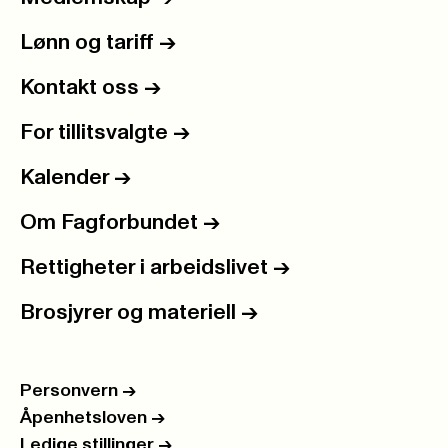
Lønn og tariff
->
Kontakt oss
->
For tillitsvalgte
->
Kalender
->
Om Fagforbundet
->
Rettigheter i arbeidslivet
->
Brosjyrer og materiell
->
Personvern
->
Åpenhetsloven
->
Ledige stillinger
->