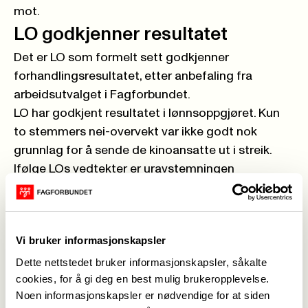
mot.
LO godkjenner resultatet
Det er LO som formelt sett godkjenner
forhandlingsresultatet, etter anbefaling fra
arbeidsutvalget i Fagforbundet.
LO har godkjent resultatet i lønnsoppgjøret. Kun
to stemmers nei-overvekt var ikke godt nok
grunnlag for å sende de kinoansatte ut i streik.
Ifølge LOs vedtekter er uravstemningen
rådgivende så lenge det ikke er mer enn
halvparten av de stemmeberettigede som stemte
nei, eller mindre enn to tredeler som deltok i
Vi bruker informasjonskapsler
avstemningen.
Streik er det kraftigste våpenet
Dette nettstedet bruker informasjonskapsler, såkalte
cookies, for å gi deg en best mulig brukeropplevelse.
arbeiderbevegelsen har, men det er også
Noen informasjonskapsler er nødvendige for at siden
krevende å stå i en streik. Derfor er det viktig at