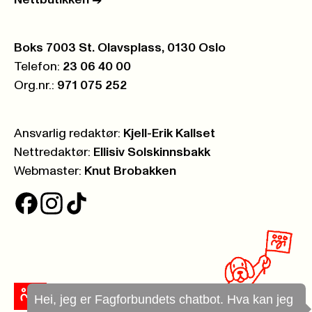
Nettbutikken
->
Postboks:
Boks 7003 St. Olavsplass, 0130 Oslo
Telefon:
23 06 40 00
Org.nr.:
971 075 252
Ansvarlig redaktør:
Kjell-Erik Kallset
Nettredaktør:
Ellisiv Solskinnsbakk
Webmaster:
Knut Brobakken
Hei, jeg er Fagforbundets chatbot. Hva kan jeg