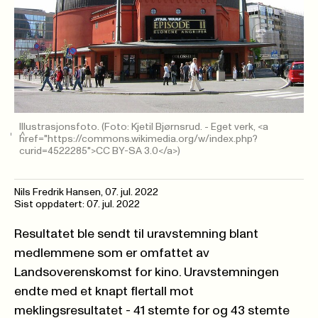
Illustrasjonsfoto.
(Foto: Kjetil Bjørnsrud. - Eget verk, <a
href="https://commons.wikimedia.org/w/index.php?
curid=4522285">CC BY-SA 3.0</a>)
Nils Fredrik Hansen
,
07. jul. 2022
Sist oppdatert: 07. jul. 2022
Resultatet ble sendt til uravstemning blant
medlemmene som er omfattet av
Landsoverenskomst for kino. Uravstemningen
endte med et knapt flertall mot
meklingsresultatet - 41 stemte for og 43 stemte