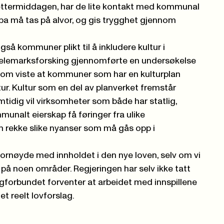
ettermiddagen, har de lite kontakt med kommunal
pa må tas på alvor, og gis trygghet gjennom
gså kommuner plikt til å inkludere kultur i
elemarksforsking gjennomførte en undersøkelse
som viste at kommuner som har en kulturplan
ur. Kultur som en del av planverket fremstår
tidig vil virksomheter som både har statlig,
nalt eierskap få føringer fra ulike
en rekke slike nyanser som må gås opp i
 fornøyde med innholdet i den nye loven, selv om vi
 på noen områder. Regjeringen har selv ikke tatt
 Fagforbundet forventer at arbeidet med innspillene
et reelt lovforslag.