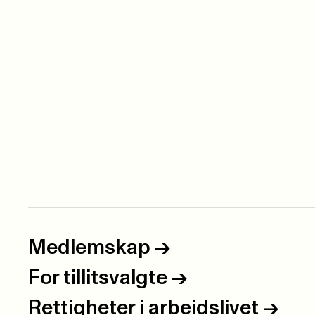
Medlemskap
->
For tillitsvalgte
->
Rettigheter i arbeidslivet
->