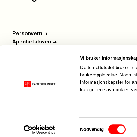
Personvern
->
Åpenhetsloven
->
Ledige stillinger
->
Vi bruker informasjonska
Nettbutikken
->
Dette nettstedet bruker in
brukeropplevelse. Noen inf
informasjonskapsler for an
kategoriene av cookies v
Samtykkevalg
Nødvendig