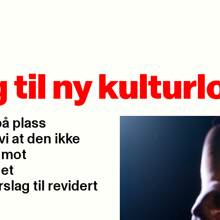
 til ny kulturl
på plass
vi at den ikke
r mot
 et
slag til revidert