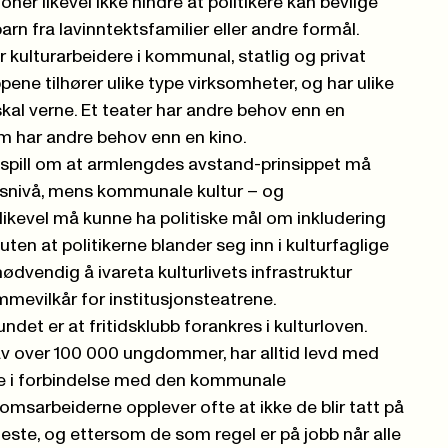
oner likevel ikke hindre at politikere kan bevilge
barn fra lavinntektsfamilier eller andre formål.
kulturarbeidere i kommunal, statlig og privat
pene tilhører ulike type virksomheter, og har ulike
skal verne. Et teater har andre behov enn en
um har andre behov enn en kino.
nspill om at armlengdes avstand-prinsippet må
ngsnivå, mens kommunale kultur – og
n likevel må kunne ha politiske mål om inkludering
 uten at politikerne blander seg inn i kulturfaglige
ødvendig å ivareta kulturlivets infrastruktur
mevilkår for institusjonsteatrene.
ndet er at fritidsklubb forankres i kulturloven.
v over 100 000 ungdommer, har alltid levd med
e i forbindelse med den kommunale
msarbeiderne opplever ofte at ikke de blir tatt på
ste, og ettersom de som regel er på jobb når alle