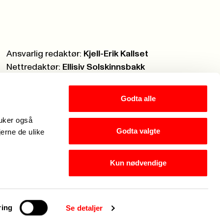
Ansvarlig redaktør:
Kjell-Erik Kallset
Nettredaktør:
Ellisiv Solskinnsbakk
Webmaster:
Knut Brobakken
Godta alle
ruker også
Godta valgte
jerne de ulike
Kun nødvendige
g er Fagforbundets chatbot. Hva kan jeg hjelpe med?
ring
Se detaljer