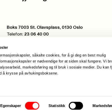
Postboks:
Boks 7003 St. Olavsplass, 0130 Oslo
Telefon:
23 06 40 00
Org.nr.:
971 075 252
psler
formasjonskapsler, såkalte cookies, for å gi deg en best mulig
ormasjonskapsler er nødvendige for at siden skal fungere. Vi b
alysearbeid, markedsføring og til bruk i sosiale medier. Du kan f
ed å krysse på avhukingsboksene.
Hei, je
Egenskaper
Statistikk
Markedsfø