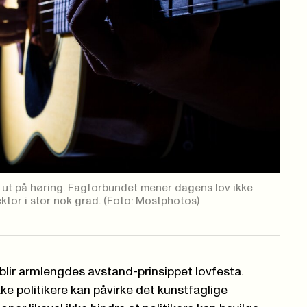
t ut på høring. Fagforbundet mener dagens lov ikke
ektor i stor nok grad.
(Foto: Mostphotos)
ov blir armlengdes avstand-prinsippet lovfesta.
kke politikere kan påvirke det kunstfaglige