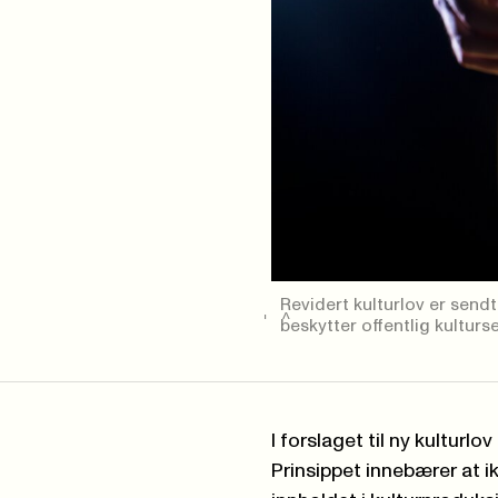
Revidert kulturlov er send
beskytter offentlig kulturs
I forslaget til ny kulturl
Prinsippet innebærer at i