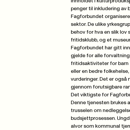
innholdet i kulturproduksj
penger til inkludering av 
Fagforbundet organiserer 
sektor. De ulike yrkesgrup
behov for hva en slik lov 
fritidsklubb, og et muse
Fagforbundet har gitt in
gjelde for alle forvaltni
fritidsaktiviteter for bar
eller en bedre folkehelse,
vurderinger. Det er også n
gjennom forutsigbare ram
Det viktigste for Fagforbu
Denne tjenesten brukes a
trusselen om nedleggels
budsjettprosessen. Ungdo
alvor som kommunal tjene