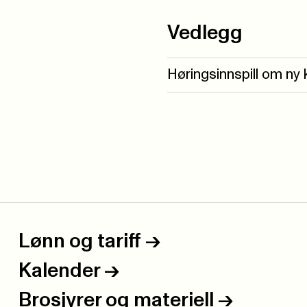
Vedlegg
Høringsinnspill om ny 
Lønn og tariff
->
Kalender
->
Brosjyrer og materiell
->