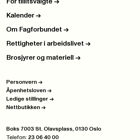
For tillitsvalgte
->
Kalender
->
Om Fagforbundet
->
Rettigheter i arbeidslivet
->
Brosjyrer og materiell
->
Personvern
->
Åpenhetsloven
->
Ledige stillinger
->
Nettbutikken
->
Postboks:
Boks 7003 St. Olavsplass, 0130 Oslo
Telefon:
23 06 40 00