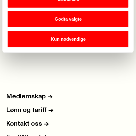
befinner seg i utlandet.
Renskrivingen av hovedlinjene er i gang og de vil
snarlig publiseres på nettsidene.
Godta valgte
Nå vil det nyvalgte yrkesseksjonsstyret begynne
arbeidet med å konkretesere målsetningene satt
Kun nødvendige
av Landskonferansen. Det blir et spennende
arbeid!
Medlemskap
->
Lønn og tariff
->
Kontakt oss
->