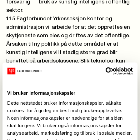
forsvarlig bruk av kunstig intelligens i offentlig
sektor.
1.1.5 Fagforbundet Yrkesseksjon kontor og
administrasjon vil arbeide for at det opprettes en
skytjeneste som eies og driftes av det offentlige.
Årsaken til ny politikk på dette området er at
kunstig intelligens vil i stadig større grad blir
benyttet på arbeidsplassene. Slik teknologi kan
være nyttig, men kan samtidig brukes til å
overvåke ansatte og innbyggere. Dersom bruk av
kunstig intelligens skjer på ulovlige eller uetiske
Vi bruker informasjonskapsler
måter vil det skade innbyggernes tillit til den
Dette nettstedet bruker informasjonskapsler, såkalte
offentlige forvaltning. Det finnes et omfattende
cookies, for å gi deg en best mulig brukeropplevelse.
europeisk regelverk på området, blant annet i
Noen informasjonskapsler er nødvendige for at siden
personvernforordningen. Dette punktet er altså
skal fungere. Vi bruker også informasjonskapsler for
knyttet til artikkel 88 GDPR, som gir
analysearbeid, markedsføring og til bruk i sosiale medier.
fagbevegelsen mulighet til å tarifffeste