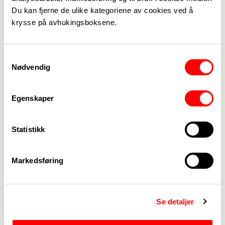
kan ha nytte av faglige argumenter på de enkelte
Du kan fjerne de ulike kategoriene av cookies ved å
fagområdene.
krysse på avhukingsboksene.
Samtykkevalg
Last ned argumentasjonshefte
Nødvendig
Last ned argumentasjonshefte
Egenskaper
Statistikk
Markedsføring
Medlemskap
->
Lønn og tariff
->
Se detaljer
Kontakt oss
->