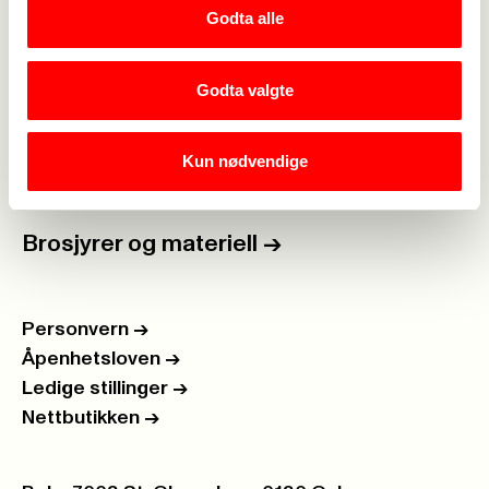
Godta alle
For tillitsvalgte
->
Godta valgte
Kalender
->
Om Fagforbundet
->
Kun nødvendige
Rettigheter i arbeidslivet
->
Brosjyrer og materiell
->
Personvern
->
Åpenhetsloven
->
Ledige stillinger
->
Nettbutikken
->