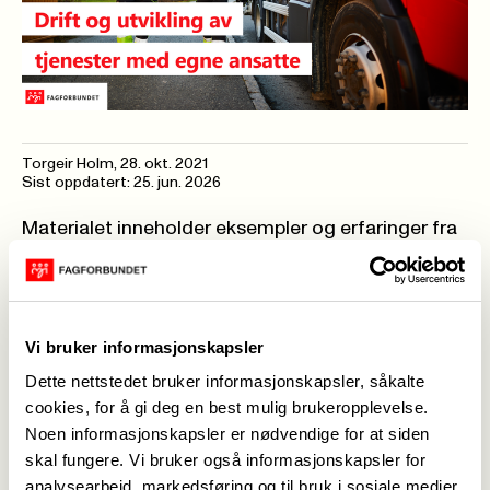
Torgeir Holm
,
28. okt. 2021
Sist oppdatert: 25. jun. 2026
Materialet inneholder eksempler og erfaringer fra
fagområder innenfor seksjonens ansvarsområde,
som på forskjellig vis merker press i form av
konkurranseutsetting eller oppsplitting av
tjenestene.
Vi bruker informasjonskapsler
Målgruppe
Dette nettstedet bruker informasjonskapsler, såkalte
Argumentasjonsheftet skal kunne brukes av både
cookies, for å gi deg en best mulig brukeropplevelse.
Noen informasjonskapsler er nødvendige for at siden
seksjonstillitsvalgte i Samferdsel og teknisk og
skal fungere. Vi bruker også informasjonskapsler for
tillitsvalgte etter hovedavtalene eller andre som
analysearbeid, markedsføring og til bruk i sosiale medier.