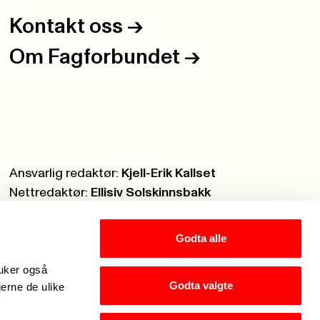
Kontakt oss
->
Om Fagforbundet
->
Ansvarlig redaktør:
Kjell-Erik Kallset
Nettredaktør:
Ellisiv Solskinnsbakk
Webmaster:
Knut Brobakken
Godta alle
ruker også
Godta valgte
jerne de ulike