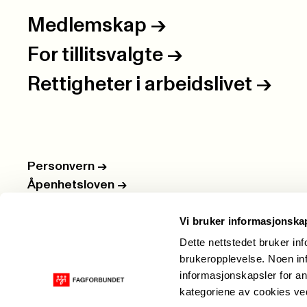
Medlemskap
->
For tillitsvalgte
->
Rettigheter i arbeidslivet
->
Personvern
->
Åpenhetsloven
->
Ledige stillinger
->
Vi bruker informasjonska
Nettbutikken
->
Dette nettstedet bruker in
brukeropplevelse. Noen inf
informasjonskapsler for an
kategoriene av cookies v