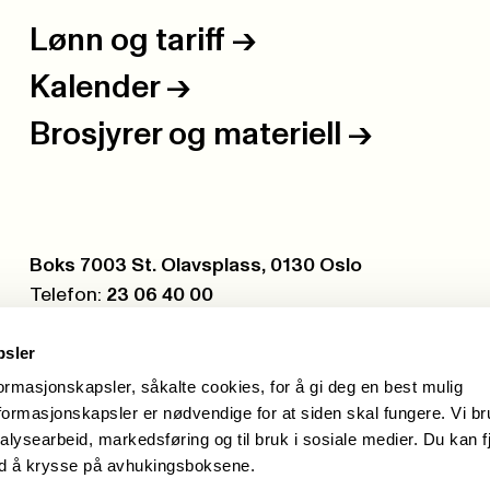
Lønn og tariff
->
Kalender
->
Brosjyrer og materiell
->
Postboks:
Boks 7003 St. Olavsplass, 0130 Oslo
Telefon:
23 06 40 00
Org.nr.:
971 075 252
psler
formasjonskapsler, såkalte cookies, for å gi deg en best mulig
ormasjonskapsler er nødvendige for at siden skal fungere. Vi b
alysearbeid, markedsføring og til bruk i sosiale medier. Du kan f
ed å krysse på avhukingsboksene.