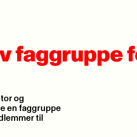
av faggruppe f
tor og
re en faggruppe
edlemmer til