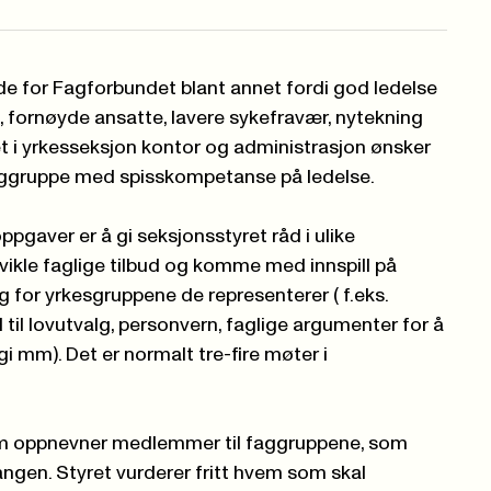
de for Fagforbundet blant annet fordi god ledelse
, fornøyde ansatte, lavere sykefravær, nytekning
et i yrkesseksjon kontor og administrasjon ønsker
aggruppe med spisskompetanse på ledelse.
pgaver er å gi seksjonsstyret råd i ulike
vikle faglige tilbud og komme med innspill på
 for yrkesgruppene de representerer ( f.eks.
pill til lovutvalg, personvern, faglige argumenter for å
gi mm). Det er normalt tre-fire møter i
om oppnevner medlemmer til faggruppene, som
ngen. Styret vurderer fritt hvem som skal