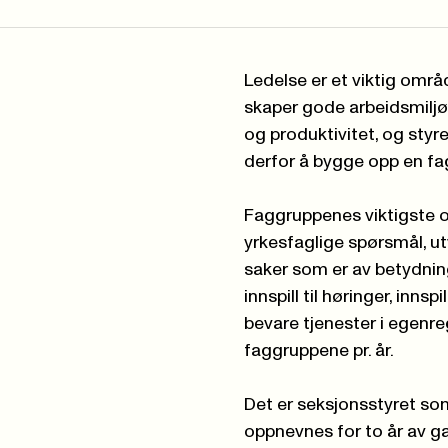
Ledelse er et viktig områ
skaper gode arbeidsmiljø
og produktivitet, og styr
derfor å bygge opp en f
Faggruppenes viktigste op
yrkesfaglige spørsmål, ut
saker som er av betydning
innspill til høringer, inns
bevare tjenester i egenre
faggruppene pr. år.
Det er seksjonsstyret s
oppnevnes for to år av ga