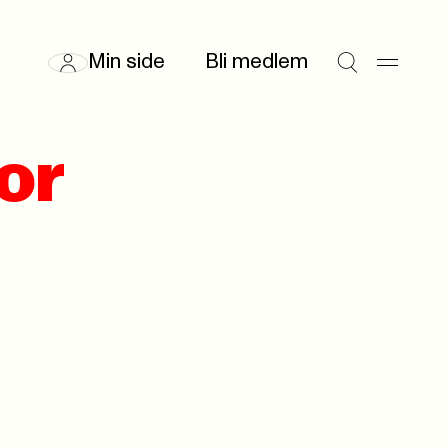
Min side
Bli medlem
or