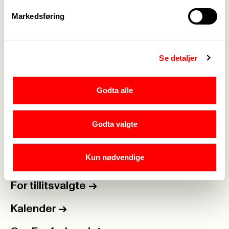
Les artikkelen her:
https://www.kommunal-
Markedsføring
rapport.no/meninger/er-det-pa-tide-a-borste-
stovet-av-arkivarene/121956!/
Se detaljer
Godta alle
Medlemskap
->
Godta valgte
Lønn og tariff
->
Kun nødvendige
Kontakt oss
->
For tillitsvalgte
->
Kalender
->