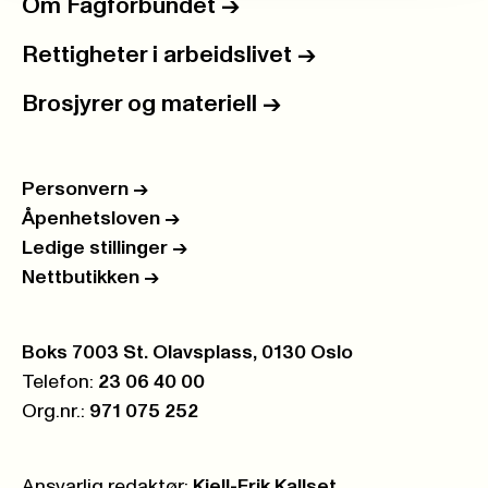
Om Fagforbundet
->
Rettigheter i arbeidslivet
->
Brosjyrer og materiell
->
Personvern
->
Åpenhetsloven
->
Ledige stillinger
->
Nettbutikken
->
Postboks:
Boks 7003 St. Olavsplass, 0130 Oslo
Telefon:
23 06 40 00
Org.nr.:
971 075 252
Ansvarlig redaktør:
Kjell-Erik Kallset