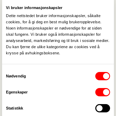
saksbehandlingssystemene skal utformes
Vi bruker informasjonskapsler
komme i en ny forskrift til loven. Det er på tide å
Dette nettstedet bruker informasjonskapsler, såkalte
børste støvet av arkivaren og anerkjenne at
cookies, for å gi deg en best mulig brukeropplevelse.
kompetansen denne profesjonen har, er
Noen informasjonskapsler er nødvendige for at siden
avgjørende når vi skal fortsette digitaliseringen i
skal fungere. Vi bruker også informasjonskapsler for
forvaltningen.
analysearbeid, markedsføring og til bruk i sosiale medier.
Allerede nå bør arkivansvarlige være mer delaktig i
Du kan fjerne de ulike kategoriene av cookies ved å
prosessen når nye saksbehandlings- og
krysse på avhukingsboksene.
informasjonsprogrammer skal anskaffes. Disse
personene eksisterer allerede i dag på alle
Samtykkevalg
forvaltningsnivåer i Norge.
Nødvendig
Marianne Haukland, stortingsrepresentant og
medlem av familie- og kulturkomiteen har skrevet
Egenskaper
en artikkel for Kommunalrapport om viktigheten
av å involvere de i organisasjonen som har
kompetanse på feltet til å løse utfordringer også
Statistikk
når man er heldigitale.