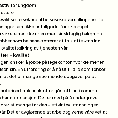
raktiv for ungdom
retærer
alifiserte søkere til helsesekretærstillingene. Det
ninger som ikke er fullgode, for eksempel
 søkere har ikke noen medisinskfaglig bakgrunn.
 jobber som helsesekretærer at folk ofte «tas inn
 kvalitetssikring av tjenesten vår.
tær = kvalitet
ngen ønsker å jobbe på legekontor hvor de mener
sen sin. En utfordring er å nå ut til alle som tenker
om at det er mange spennende oppgaver på et
s.
autorisert helsesekretær går rett inn i samme
ar autorisasjon. Det er med på å undergrave
rer at mange tar den «lettvinte» utdanningen
lkår. Det er avgjørende at arbeidsgiverne våre vet at