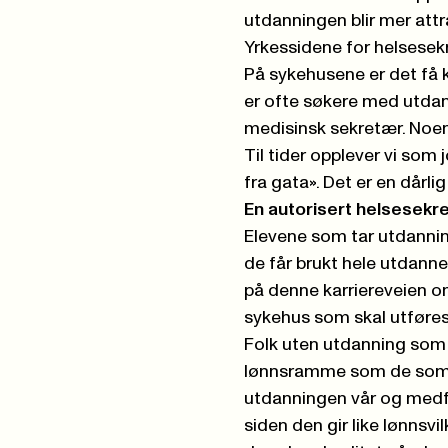
utdanningen blir mer att
Yrkessidene for helsesek
På sykehusene er det få kv
er ofte søkere med utdan
medisinsk sekretær. Noen
Til tider opplever vi som
fra gata». Det er en dårlig
En autorisert helsesekre
Elevene som tar utdanni
de får brukt hele utdannel
på denne karriereveien 
sykehus som skal utføre
Folk uten utdanning som 
lønnsramme som de som h
utdanningen vår og medfø
siden den gir like lønnsvi