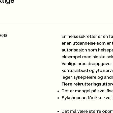
ktige
 2018
En
helsesekretær
er en f
er en utdannelse som er 
autorisasjon som helsepe
eksempel medisinske sekr
Vanlige arbeidsoppgaver 
kontorarbeid og yte servi
leger, sykepleiere og and
Flere rekrutteringsutfor
Det er mangel på kvalifiser
Sykehusene får ikke kvalif
Det må være større oppm