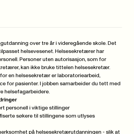
agutdanning over tre år i videregående skole. Det
tilpasset helsevesenet. Helsesekretærer har
rsonell. Personer uten autorisasjon, som for
etærer, kan ikke bruke tittelen helsesekretær.
for en helsesekretær er laboratoriearbeid,
ce for pasienter. I jobben samarbeider du tett med
re helsefagarbeidere.
dringer
t personell i viktige stillinger
iserte søkere til stillingene som utlyses
erksomhet på helsesekretærutdanningen - slik at