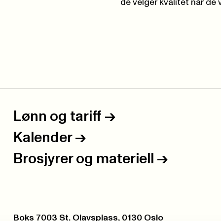
de velger kvalitet når de
Lønn og tariff
->
Kalender
->
Brosjyrer og materiell
->
Postboks:
Boks 7003 St. Olavsplass, 0130 Oslo