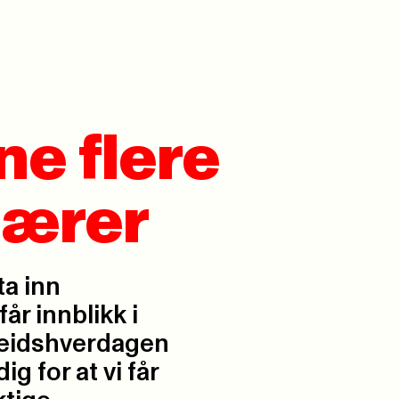
ne flere
tærer
a inn
år innblikk i
beidshverdagen
 for at vi får