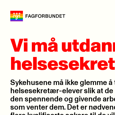
Vi må utdan
helsesekre
Sykehusene må ikke glemme å t
helsesekretær-elever slik at de f
den spennende og givende ar
som venter dem. Det er nødvendig