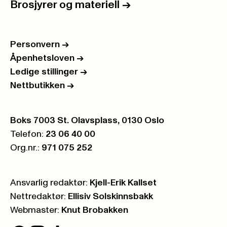
Brosjyrer og materiell
->
Personvern
->
Åpenhetsloven
->
Ledige stillinger
->
Nettbutikken
->
Postboks:
Boks 7003 St. Olavsplass, 0130 Oslo
Telefon:
23 06 40 00
Org.nr.:
971 075 252
Ansvarlig redaktør:
Kjell-Erik Kallset
Nettredaktør:
Ellisiv Solskinnsbakk
Webmaster:
Knut Brobakken