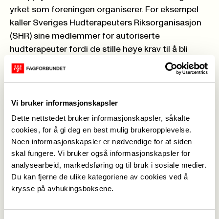
yrket som foreningen organiserer. For eksempel
kaller Sveriges Hudterapeuters Riksorganisasjon
(SHR) sine medlemmer for autoriserte
hudterapeuter fordi de stille høye krav til å bli
medlem i SHR. Et annet eksempel er at i Norge
stilles det ingen krav til å jobbe med fotpleie. Alle
kan bruke yrkestittelen fotpleier, men personer
som har tatt og bestått fotterapiutdanning kan
Vi bruker informasjonskapsler
benytte den beskyttede tittelen fotterapeut.
Dette nettstedet bruker informasjonskapsler, såkalte
NKHF i Fagforbundet har på bakgrunn av det som
cookies, for å gi deg en best mulig brukeropplevelse.
er beskrevet over valgt å innføre et skille mellom
Noen informasjonskapsler er nødvendige for at siden
skal fungere. Vi bruker også informasjonskapsler for
yrkestitlene hudpleier og hudterapeut. Det er kun
analysearbeid, markedsføring og til bruk i sosiale medier.
de medlemmene som oppfyller NKHFs krav til
Du kan fjerne de ulike kategoriene av cookies ved å
utdanning som får tillatelse til å benytte NKHFs
krysse på avhukingsboksene.
håndverkssymbol for godkjent hudterapeut i
Norge som har eksistert siden 1935. Dette er