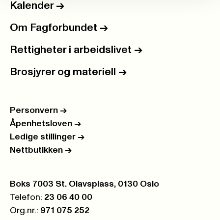
Kalender
->
Om Fagforbundet
->
Rettigheter i arbeidslivet
->
Brosjyrer og materiell
->
Personvern
->
Åpenhetsloven
->
Ledige stillinger
->
Nettbutikken
->
Postboks:
Boks 7003 St. Olavsplass, 0130 Oslo
Telefon:
23 06 40 00
Org.nr.:
971 075 252