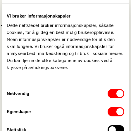
overenskomster som ligger under 90 prosent av
gjennomsnittlig industriarbeiderlønn med virkning
Vi bruker informasjonskapsler
fra 1.april. Totalt utgjør dette 3 900.
Dette nettstedet bruker informasjonskapsler, såkalte
I tillegg skal det gjennomføres lokale
cookies, for å gi deg en best mulig brukeropplevelse.
forhandlinger. Den avtalte rammen for oppgjøret
Noen informasjonskapsler er nødvendige for at siden
er 2,4 prosent
skal fungere. Vi bruker også informasjonskapsler for
Gjennomsnittlig industriarbeiderlønn er kroner
analysearbeid, markedsføring og til bruk i sosiale medier.
452 517 i året. 90 prosent er kroner 407 265.
Du kan fjerne de ulike kategoriene av cookies ved å
For Fagforbundets medlemmer vil dette gjelde
krysse på avhukingsboksene.
Frisøroverenskomsten og Overenskomst for
dyrepleiere.
Samtykkevalg
Nødvendig
Totalt vil rundt 20 prosent av alle arbeidstakere
som omfattes av mellomoppgjøret LO – NHO, få
Egenskaper
lavlønnstillegget. Godt over halvparten av alle
som får tillegget er kvinner. Oppgjøret har dermed
en klar lav- og likelønnsprofil.
Statistikk