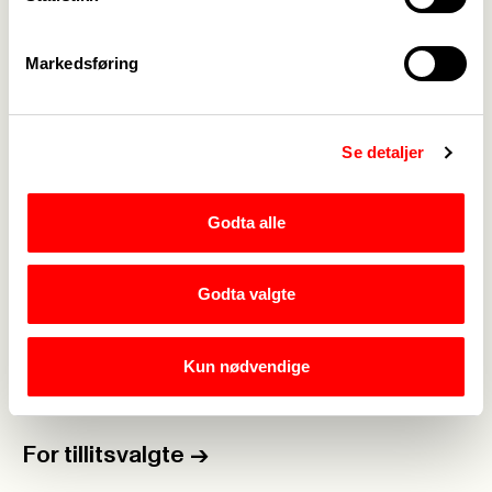
– Oppgjøret tar hensyn til at mange bedrifter
Markedsføring
fremdeles er i en vanskelig situasjon, og at vi har
høy arbeidsledighet, sier Skarsbak.
Last ned tariffinfo
Se detaljer
Godta alle
Godta valgte
Medlemskap
->
Lønn og tariff
->
Kun nødvendige
Kontakt oss
->
For tillitsvalgte
->