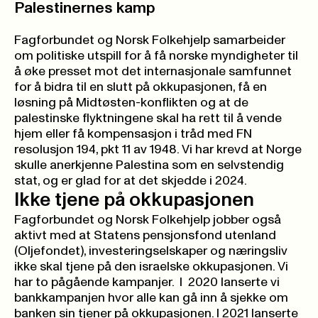
Palestinernes kamp
Fagforbundet og Norsk Folkehjelp samarbeider
om politiske utspill for å få norske myndigheter til
å øke presset mot det internasjonale samfunnet
for å bidra til en slutt på okkupasjonen, få en
løsning på Midtøsten-konflikten og at de
palestinske flyktningene skal ha rett til å vende
hjem eller få kompensasjon i tråd med FN
resolusjon 194, pkt 11 av 1948. Vi har krevd at Norge
skulle anerkjenne Palestina som en selvstendig
stat, og er glad for at det skjedde i 2024.
Ikke tjene på okkupasjonen
Fagforbundet og Norsk Folkehjelp jobber også
aktivt med at Statens pensjonsfond utenland
(Oljefondet), investeringselskaper og næringsliv
ikke skal tjene på den israelske okkupasjonen. Vi
har to pågående kampanjer. I 2020 lanserte vi
bankkampanjen
hvor alle kan gå inn å sjekke om
banken sin tjener på okkupasjonen. I 2021 lanserte