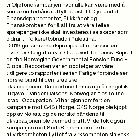
vi
Oljefondkampanjen
hvor alle kan være med å
sende en forhåndsutfylt epost til Oljefondet,
Finansdepartementet, Etikkrådet og
Finanskomiteen for å si i fra at våre felles
sparepenger ikke skal investeres i selskaper som
bidrar til folkerettsbrudd i Palestina.
I 2019 ga samarbeidsprosjektet ut rapporten
Investor Obligations in Occupied Terriories: Report
on the Norwegian Governmental Pension Fund -
Global
. Rapporten var en oppfølger av våre
tidligere to rapporter i serien
Farlige forbindelser:
norske bånd til den israelske
okkupasjonen
. Rapportene finnes også i engelsk
utgave. Danger Liaisons: Norwegian ties to the
Israeli Occupation. Vi har gjennomført en
kampanje mot G4S i Norge. G4S Norge ble kjøpt
opp av Nokas, og de norske båndene til
okkupasjonen ble dermed brutt. Vi deltok også i
kampanjen mot SodaStream som førte til
at virksomheten flyttet fra virksomheten sin vekk