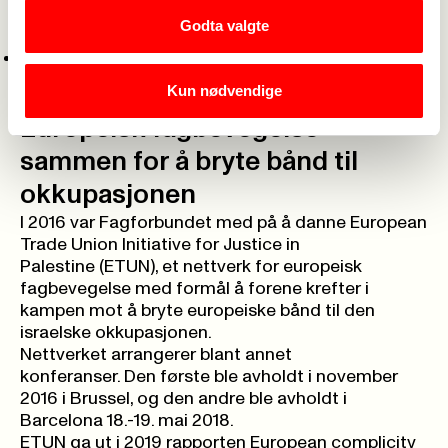
of Humanitarian Affairs Occupied Palestinian
Godta valgte
Territory
UNRWA United Nations Relief and Work Agency
for Palestine Refugees in the Near East
Kun nødvendige
Europeisk fagbevegelse
sammen for å bryte bånd til
okkupasjonen
I 2016 var Fagforbundet med på å danne
European
Trade Union Initiative for Justice in
Palestine
(ETUN), et nettverk for europeisk
fagbevegelse med formål å forene krefter i
kampen mot å bryte europeiske bånd til den
israelske okkupasjonen.
Nettverket arrangerer blant annet
konferanser.
Den første
ble avholdt i november
2016 i Brussel, og den andre ble avholdt i
Barcelona 18.-19. mai 2018
.
ETUN ga ut i 2019 rapporten
European complicity