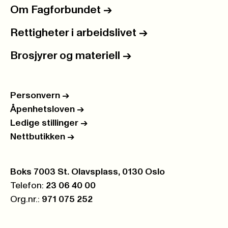
Om Fagforbundet
->
Rettigheter i arbeidslivet
->
Brosjyrer og materiell
->
Personvern
->
Åpenhetsloven
->
Ledige stillinger
->
Nettbutikken
->
Postboks:
Boks 7003 St. Olavsplass, 0130 Oslo
Telefon:
23 06 40 00
Org.nr.:
971 075 252