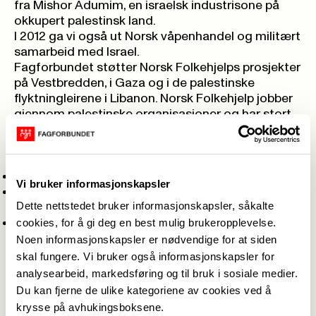
fra Mishor Adumim, en israelsk industrisone på
okkupert palestinsk land.
I 2012 ga vi også ut
Norsk våpenhandel og militært
samarbeid med Israel
.
Fagforbundet støtter Norsk Folkehjelps prosjekter
på Vestbredden, i Gaza og i de palestinske
flyktningleirene i Libanon. Norsk Folkehjelp jobber
gjennom palestinske organisasjoner og har stort
fokus på demokrati og rettigheter. Fagforbundet
støtter studenter, kvinner, bønder og fiskere.
De lokale partnerne er:
Palestinian NGO Network (PNGO)
Vi bruker informasjonskapsler
Aisha Association for Woman and Child
Dette nettstedet bruker informasjonskapsler, såkalte
Protection
Students' Forum Institute (SFI)
cookies, for å gi deg en best mulig brukeropplevelse.
Noen informasjonskapsler er nødvendige for at siden
Fagforbundets ambassadørkorps for Palestina
skal fungere. Vi bruker også informasjonskapsler for
En viktig del av prosjektet er å formidle kunnskap
analysearbeid, markedsføring og til bruk i sosiale medier.
og engasjement blant våre tillitsvalgte og
Du kan fjerne de ulike kategoriene av cookies ved å
medlemmer. Vi har derfor opprettet
krysse på avhukingsboksene.