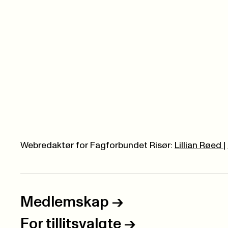
Webredaktør for Fagforbundet Risør:
Lillian Røed
|
Medlemskap
->
For tillitsvalgte
->