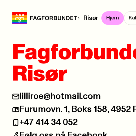
Risør
Hjem
Ka
Fagforbund
Risør
lilliroe@hotmail.com
E-post:
Furumovn. 1, Boks 158, 4952
Postadresse:
+47 414 34 052
Telefon:
Følg oss på Facebook