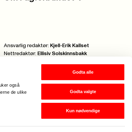
Ansvarlig redaktør:
Kjell-Erik Kallset
Nettredaktør:
Ellisiv Solskinnsbakk
Webmaster:
Knut Brobakken
Godta alle
ruker også
Godta valgte
jerne de ulike
Kun nødvendige