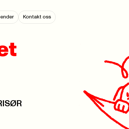
lender
Kontakt oss
et
 RISØR