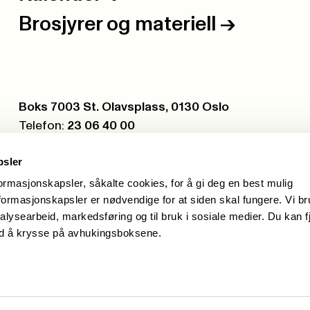
Brosjyrer og materiell
->
Postboks:
Boks 7003 St. Olavsplass, 0130 Oslo
Telefon:
23 06 40 00
Org.nr.:
971 075 252
psler
formasjonskapsler, såkalte cookies, for å gi deg en best mulig
ormasjonskapsler er nødvendige for at siden skal fungere. Vi b
alysearbeid, markedsføring og til bruk i sosiale medier. Du kan f
ed å krysse på avhukingsboksene.