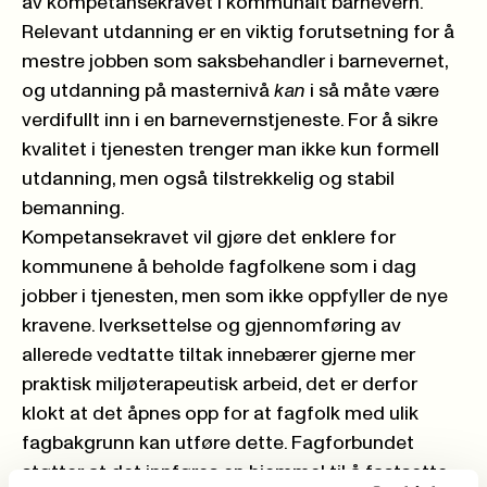
av kompetansekravet i kommunalt barnevern.
Relevant utdanning er en viktig forutsetning for å
mestre jobben som saksbehandler i barnevernet,
og utdanning på masternivå
kan
i så måte være
verdifullt inn i en barnevernstjeneste. For å sikre
kvalitet i tjenesten trenger man ikke kun formell
utdanning, men også tilstrekkelig og stabil
bemanning.
Kompetansekravet vil gjøre det enklere for
kommunene å beholde fagfolkene som i dag
jobber i tjenesten, men som ikke oppfyller de nye
kravene. Iverksettelse og gjennomføring av
allerede vedtatte tiltak innebærer gjerne mer
praktisk miljøterapeutisk arbeid, det er derfor
klokt at det åpnes opp for at fagfolk med ulik
fagbakgrunn kan utføre dette. Fagforbundet
støtter at det innføres en hjemmel til å fastsette