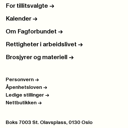
For tillitsvalgte
->
Kalender
->
Om Fagforbundet
->
Rettigheter i arbeidslivet
->
Brosjyrer og materiell
->
Personvern
->
Åpenhetsloven
->
Ledige stillinger
->
Nettbutikken
->
Postboks:
Boks 7003 St. Olavsplass, 0130 Oslo