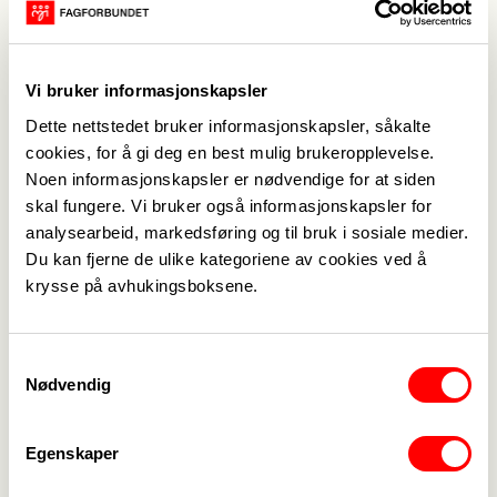
forskrift om veiledning av nyansatte i det
kommunale barnevernet.
Fagforbundet støtter også justeringer av
Vi bruker informasjonskapsler
kompetansekravet i barnevernsinstitusjoner. Det
Dette nettstedet bruker informasjonskapsler, såkalte
er en knapphet på den kompetansen
cookies, for å gi deg en best mulig brukeropplevelse.
institusjonene nå søker, og de konkurrerer med
Noen informasjonskapsler er nødvendige for at siden
både kommuner og helsevesenet om de samme
skal fungere. Vi bruker også informasjonskapsler for
arbeidstakerne. Ansatte som forlater feltet, tar
analysearbeid, markedsføring og til bruk i sosiale medier.
med verdifullkompetanse og erfaring. Forslag om
Du kan fjerne de ulike kategoriene av cookies ved å
tre års arbeidserfaring fra institusjon og liknende
krysse på avhukingsboksene.
tjenester, kan kompensere for kravet om
bachelorgrad støttes. Fagforbundet er positive til
Samtykkevalg
at det åpnes opp for at institusjonene kan ansatte
Nødvendig
personer som er godt egnet, under
forutsetningen om at de fullfører interne
Egenskaper
opplæringsløp og/eller annen relevant utdanning.
En stor del av ansatte i barneverninstitusjoner er