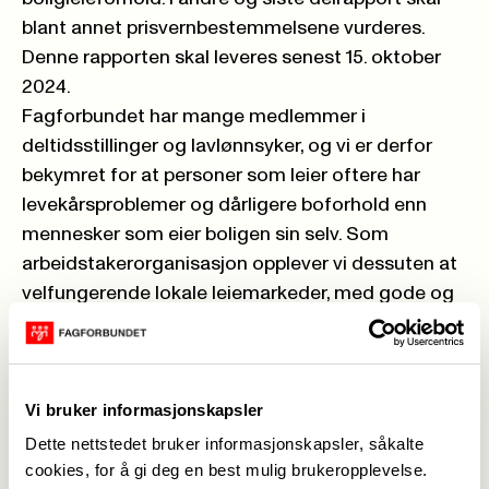
blant annet prisvernbestemmelsene vurderes.
Denne rapporten skal leveres senest 15. oktober
2024.
Fagforbundet har mange medlemmer i
deltidsstillinger og lavlønnsyker, og vi er derfor
bekymret for at personer som leier oftere har
levekårsproblemer og dårligere boforhold enn
mennesker som eier boligen sin selv. Som
arbeidstakerorganisasjon opplever vi dessuten at
velfungerende lokale leiemarkeder, med gode og
forutsigbare leieforhold, har betydning for å kunne
rekruttere og beholde personell i helse-, oppvekst
og andre velferdstjenester.
Vi bruker informasjonskapsler
Det er derfor viktig og riktig at revisjonsarbeidet
har en så
tydelig mandatforpliktelse
om å bidra til
Dette nettstedet bruker informasjonskapsler, såkalte
reelt styrkede rettigheter og grunnleggende
cookies, for å gi deg en best mulig brukeropplevelse.