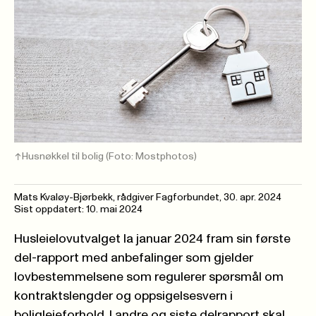
Husnøkkel til bolig
(Foto: Mostphotos)
Mats Kvaløy-Bjørbekk, rådgiver Fagforbundet
,
30. apr. 2024
Sist oppdatert: 10. mai 2024
Husleielovutvalget la januar 2024 fram sin første
del-rapport med anbefalinger som gjelder
lovbestemmelsene som regulerer spørsmål om
kontraktslengder og oppsigelsesvern i
boligleieforhold. I andre og siste delrapport skal