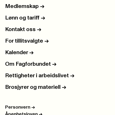
Medlemskap
->
Lønn og tariff
->
Kontakt oss
->
For tillitsvalgte
->
Kalender
->
Om Fagforbundet
->
Rettigheter i arbeidslivet
->
Brosjyrer og materiell
->
Personvern
->
Åpenhetsloven
->