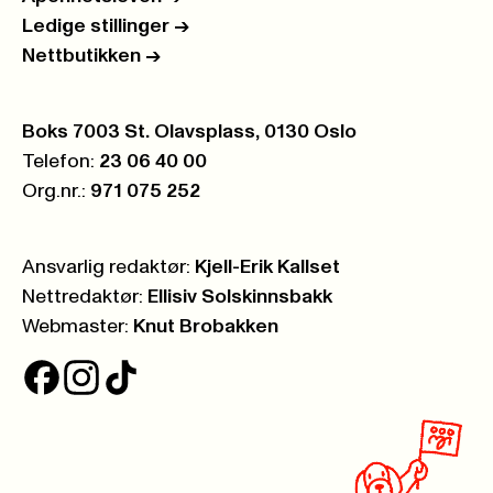
Ledige stillinger
->
Nettbutikken
->
Postboks:
Boks 7003 St. Olavsplass, 0130 Oslo
Telefon:
23 06 40 00
Org.nr.:
971 075 252
Ansvarlig redaktør:
Kjell-Erik Kallset
Nettredaktør:
Ellisiv Solskinnsbakk
Webmaster:
Knut Brobakken