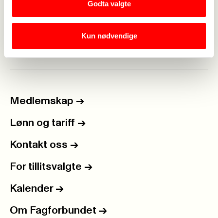
Godta valgte
Søke seg til brann og redningsskolen
https://www.brsk.no/
Kun nødvendige
Medlemskap
->
Lønn og tariff
->
Kontakt oss
->
For tillitsvalgte
->
Kalender
->
Om Fagforbundet
->