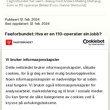
Fagforbundet har vært i dialog med Anders Melling Øiehaug,
som er 110 operatør (Bilde)
(Foto: Hanne Slettvold)
Publisert
12. feb. 2024
Sist oppdatert: 12. feb. 2024
Fagforbundet:
Hva er en 110-operatør sin jobb?
110 operatøren mottar nødmeldinger,og utalarmer
brannvesenet. Loggfører alt som skjer ute på
skadestedet. Det er også oppfølging av
Vi bruker informasjonskapsler
alarmkunder, som har automatisk brannvarsling
Dette nettstedet bruker informasjonskapsler, såkalte
cookies, for å gi deg en best mulig brukeropplevelse.
Fagforbundet: Hvilke utfordringer møter 110
Noen informasjonskapsler er nødvendige for at siden
operatøren på jobb?
skal fungere. Vi bruker også informasjonskapsler for
Tulleringinger, for dette binder opp operatører og
analysearbeid, markedsføring og til bruk i sosiale medier.
tar opp kapasitet, falske utrykninger ved
Du kan fjerne de ulike kategoriene av cookies ved å
brannalarmer tar tid og ressurser hos oss og
krysse på avhukingsboksene.
brann. Vi er jo også til stede på skadestedet, ikke