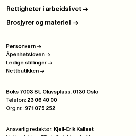
Rettigheter i arbeidslivet
->
Brosjyrer og materiell
->
Personvern
->
Åpenhetsloven
->
Ledige stillinger
->
Nettbutikken
->
Postboks:
Boks 7003 St. Olavsplass, 0130 Oslo
Telefon:
23 06 40 00
Org.nr.:
971 075 252
Ansvarlig redaktør:
Kjell-Erik Kallset