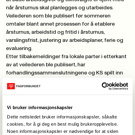
når årsturnus skal planlegges og utarbeides.
Veilederen som ble publisert før sommeren
omtaler blant annet prosessen for å etablere
årsturnus, arbeidstid og fritid i årsturnus,
varslingsfrist, justering av arbeidsplaner, ferie og
evaluering.
Etter tilbakemeldinger fra lokale parter i etterkant
av at veilederen ble publisert, har
forhandlingssammenslutningene og KS spilt inn
et webinar hvor vi sammen går gjennom enkelte
punkter hvor det har vist seg at det er et særlig
behov for avklaringer. Vi anbefaler at partene
lokalt ser webinaret sammen. Vi håper at
Vi bruker informasjonskapsler
webinaret sammen med veilederen vil bidra til
Dette nettstedet bruker informasjonskapsler, såkalte
gode prosesser i det lokale årsturnusarbeidet.
cookies, for å gi deg en best mulig brukeropplevelse.
Se webinar for årsturnus 2023 her
Noen informasjonskapsler er nødvendige for at siden