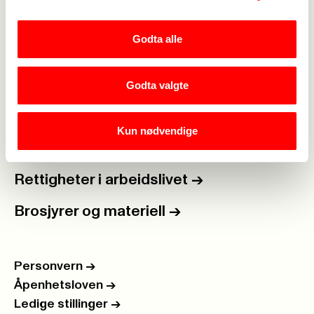
Lønn og tariff
->
Godta alle
Kontakt oss
->
For tillitsvalgte
->
Godta valgte
Kalender
->
Kun nødvendige
Om Fagforbundet
->
Rettigheter i arbeidslivet
->
Brosjyrer og materiell
->
Personvern
->
Åpenhetsloven
->
Ledige stillinger
->