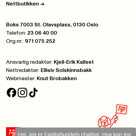
Nettbutikken
->
Postboks:
Boks 7003 St. Olavsplass, 0130 Oslo
Telefon:
23 06 40 00
Org.nr.:
971 075 252
Ansvarlig redaktør:
Kjell-Erik Kallset
Nettredaktør:
Ellisiv Solskinnsbakk
Webmaster:
Knut Brobakken
Hei, jeg er Fagforbundets chatbot. Hva kan jeg