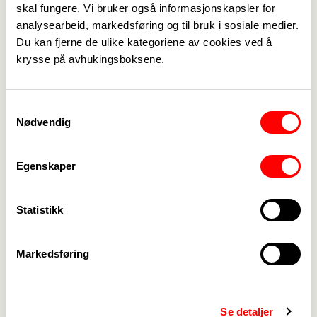
Bruk passordet: webinarårsturnus2023
skal fungere. Vi bruker også informasjonskapsler for
analysearbeid, markedsføring og til bruk i sosiale medier.
Velg eventuelt «CC/Subtitles» i høyre hjørne for å
Du kan fjerne de ulike kategoriene av cookies ved å
aktivere norsk tekst.
krysse på avhukingsboksene.
Samtykkevalg
Med vennlig hilsen
Nødvendig
Lars Helgerud
47349613
Egenskaper
Kommunikasjonsrådgiver
Fagforbundet
Statistikk
Markedsføring
Medlemskap
->
Se detaljer