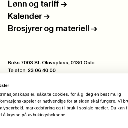
Lønn og tariff
->
Kalender
->
Brosjyrer og materiell
->
Postboks:
Boks 7003 St. Olavsplass, 0130 Oslo
Telefon:
23 06 40 00
Org.nr.:
971 075 252
psler
formasjonskapsler, såkalte cookies, for å gi deg en best mulig
ormasjonskapsler er nødvendige for at siden skal fungere. Vi b
alysearbeid, markedsføring og til bruk i sosiale medier. Du kan f
ed å krysse på avhukingsboksene.