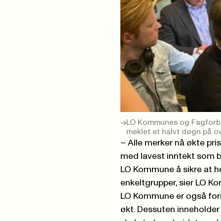
LO Kommunes og Fagforbun
meklet et halvt døgn på ove
– Alle merker nå økte pri
med lavest inntekt som bl
LO Kommune å sikre at hel
enkeltgrupper, sier LO K
LO Kommune er også fornø
økt. Dessuten inneholder