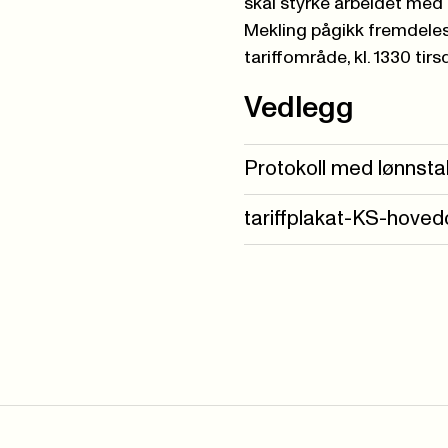
skal styrke arbeidet med 
Mekling pågikk fremdeles
tariffområde, kl. 1330 tirs
Vedlegg
Protokoll med lønnsta
tariffplakat-KS-hoved