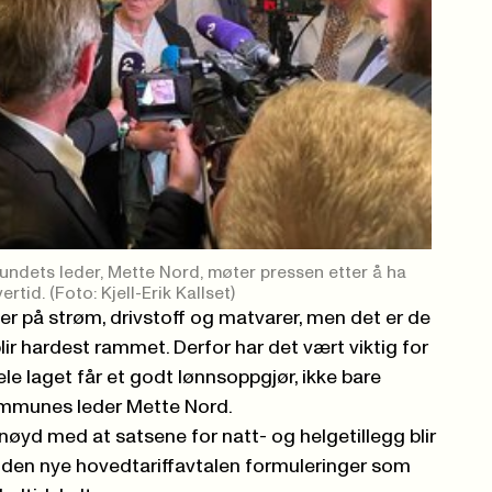
dets leder, Mette Nord, møter pressen etter å ha
rtid. (Foto: Kjell-Erik Kallset)
ser på strøm, drivstoff og matvarer, men det er de
ir hardest rammet. Derfor har det vært viktig for
e laget får et godt lønnsoppgjør, ikke bare
ommunes leder Mette Nord.
yd med at satsene for natt- og helgetillegg blir
 den nye hovedtariffavtalen formuleringer som