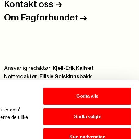
Kontakt oss
->
Om Fagforbundet
->
Ansvarlig redaktør:
Kjell-Erik Kallset
Nettredaktør:
Ellisiv Solskinnsbakk
Webmaster:
Knut Brobakken
Godta alle
ruker også
Godta valgte
jerne de ulike
Kun nødvendige