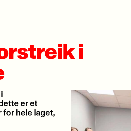
rstreik i
e
i
ette er et
for hele laget,