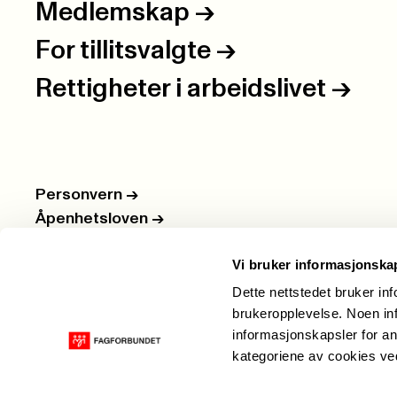
Medlemskap
->
For tillitsvalgte
->
Rettigheter i arbeidslivet
->
Personvern
->
Åpenhetsloven
->
Ledige stillinger
->
Vi bruker informasjonska
Nettbutikken
->
Dette nettstedet bruker in
brukeropplevelse. Noen inf
informasjonskapsler for an
kategoriene av cookies v