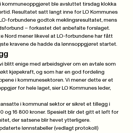
i kommuneoppgjøret ble avsluttet tirsdag klokka
vertid. Resultatet satt langt inne for LO Kommunes
 LO-forbundene godtok meklingsresultatet, mens
dsforbund – forkastet det anbefalte forslaget.
 Nord mener likevel at LO-forbundene har fått
gste kravene de hadde da lønnsoppgjøret startet.
egg
i blitt enige med arbeidsgiver om en avtale som
kt kjøpekraft, og som har en god fordeling
ppene i kommunesektoren. Vi mener dette er et
ppgjør for hele laget, sier LO Kommunes leder,
ansatte i kommunal sektor er sikret et tillegg i
og 16 800 kroner. Spesielt blir det gitt et løft for
et, der satsene blir hevet ytterligere.
pdaterte lønnstabeller (vedlagt protokoll)