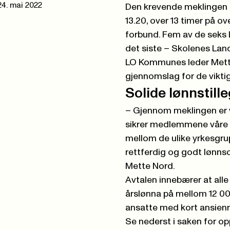
24. mai 2022
Den krevende meklingen 
13.20, over 13 timer på o
forbund. Fem av de seks
det siste – Skolenes Lan
LO Kommunes leder Mette
gjennomslag for de vikti
Solide lønnstill
– Gjennom meklingen er v
sikrer medlemmene våre ø
mellom de ulike yrkesgru
rettferdig og godt lønnso
Mette Nord.
Avtalen innebærer at alle 
årslønna på mellom 12 000 
ansatte med kort ansiennit
Se nederst i saken for op