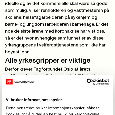
ideelle og av det kommersielle skal være så gode
som mulig. Vi ser renholderen og vaktmesteren på
skolene, helsefagarbeideren på sykehjem og
barne- og ungdomsarbeideren i barnehage. Er det
noe de siste årene med koronakrise har vist oss,
så er det hvor avhengige samfunnet er av disse
yrkesgruppene i velferdstjenestene som ikke har
høyest lønn.
Alle yrkesgripper er viktige
Derfor krever Fagforbundet Oslo at årets
tariffoppgjør skal reflektere dette blikket. At
tariffoppgjøret anerkjenner at alle yrkesgrupper er
viktige for at kvaliteten på tjenestene skal
opprettholdes og videreutvikles.
Vi bruker informasjonskapsler
For et tariffoppgjør er et uttrykk for verdsetting av
Dette nettstedet bruker informasjonskapsler, såkalte
arbeid. Frontfagsmodellen har gjort at denne
cookies, for å gi deg en best mulig brukeropplevelse.