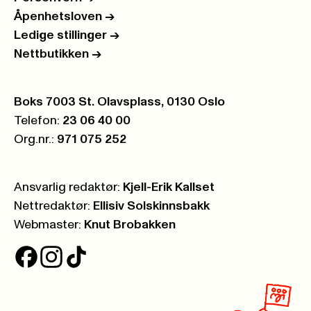
Åpenhetsloven
->
Ledige stillinger
->
Nettbutikken
->
Postboks:
Boks 7003 St. Olavsplass, 0130 Oslo
Telefon:
23 06 40 00
Org.nr.:
971 075 252
Ansvarlig redaktør:
Kjell-Erik Kallset
Nettredaktør:
Ellisiv Solskinnsbakk
Webmaster:
Knut Brobakken