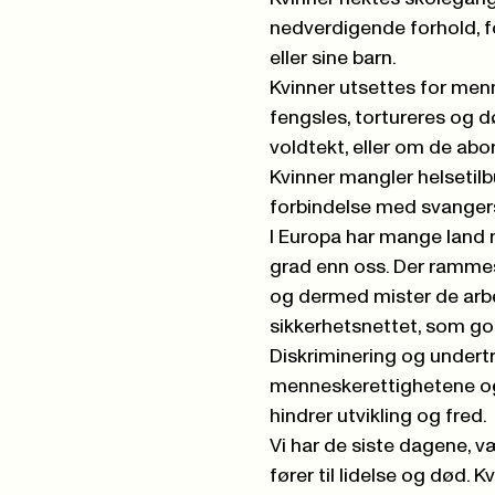
nedverdigende forhold, fo
eller sine barn.
Kvinner utsettes for menn
fengsles, tortureres og d
voldtekt, eller om de abor
Kvinner mangler helsetilb
forbindelse med svanger
I Europa har mange land 
grad enn oss. Der rammes 
og dermed mister de arbei
sikkerhetsnettet, som god
Diskriminering og undertr
menneskerettighetene og
hindrer utvikling og fred.
Vi har de siste dagene, væ
fører til lidelse og død. K