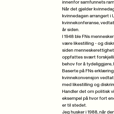
innenfor samfunnets ramm
Når det gjelder kvinneda
kvinnedagen arrangert i US
kvinnekonferanse, vedtatt
år siden.
I 1948 ble FNs menneskere
være likestilling - og dis
siden menneskerettigheten
oppfattes svært forskjelli
behov for å tydeliggjøre, hv
Baserte på FNs erklæring 
kvinnekonvensjon vedtatt
med likestilling og diskrim
Handler det om politisk vi
eksempel på hvor fort endr
er til stedet.
Jeg husker i 1988, når d