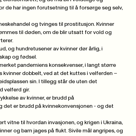
r de har ingen forutsetning til å forsørge seg selv,
eskehandel og tvinges til prostitusjon. Kvinner
ømmes til døden, om de blir utsatt for vold og
terer.
ud, og hundretusener av kvinner dør årlig, i
skap og fødsel.
merket pandemiens konsekvenser, i langt større
kvinner dobbelt, ved at det kuttes i velferden –
dsplassen sin. I tillegg står de uten det
 velferd gir.
ykkelse av kvinner, er brudd på
 det er brudd på kvinnekonvensjonen - og det
rt vitne til hvordan invasjonen, og krigen i Ukraina,
vinner og barn jages på flukt. Sivile mål angripes, og