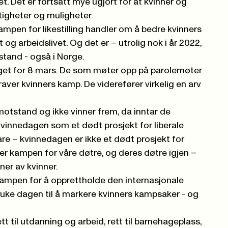
t. Det er fortsatt mye ugjort for at kvinner og
igheter og muligheter.
kampen for likestilling handler om å bedre kvinners
t og arbeidslivet. Og det er – utrolig nok i år 2022,
stand
- også i Norge.
get for 8 mars. De som møter opp på parolemøter
ver kvinners kamp. De viderefører virkelig en arv
motstand og ikke vinner frem, da inntar de
 kvinnedagen som et dødt prosjekt for liberale
bare – kvinnedagen er ikke et dødt prosjekt for
e er kampen for våre døtre, og deres døtre igjen –
r av kvinner.
kampen for å opprettholde den internasjonale
ruke dagen til å markere kvinners kampsaker - og
t til utdanning og arbeid, rett til barnehageplass,