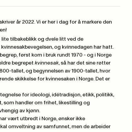
 skriver år 2022. Vi er her i dag for å markere den
en!
lite tilbakeblikk og dvele litt ved de
 kvinnesakbevegelsen, og kvinnedagen har hatt.
egrep, først kom i bruk rundt 1970 - og i Norge
t eldre begrepet
kvinnesak
, så har det sine røtter
v 1800-tallet, og begynnelsen av 1900-tallet, hvor
ende skikkelse for kvinnesaken i Norge. Det er
etegnelse for
ideologi
, idétradisjon,
etikk
,
politikk
,
, som handler om frihet,
likestilling
og
avhengig av kjønn.
ar vært utbredt i Norge, ønsker ikke
adikal omveltning av samfunnet, men de arbeider