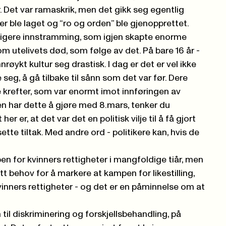
. Det var ramaskrik, men det gikk seg
egentlig
ner ble laget og “ro og orden” ble gjenopprettet.
tigere innstramming, som igjen skapte enorme
 om utelivets død, som følge av det. På bare 16 år -
nnrøykt kultur seg drastisk. I dag er det er vel ikke
seg, å gå tilbake til sånn som det var før. Dere
ke krefter, som var enormt imot innføringen av
den har dette å gjøre med 8.mars, tenker du
er er, at det var det en politisk vilje til å få gjort
sette tiltak. Med andre ord - politikere kan, hvis de
n for kvinners rettigheter i mangfoldige tiår, men
att behov for å markere at kampen for likestilling,
vinners rettigheter - og det er en påminnelse om at
n til diskriminering og forskjellsbehandling, på