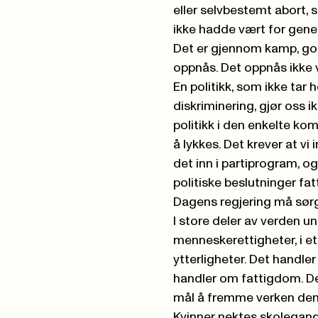
eller selvbestemt abort, 
ikke hadde vært for gener
Det er gjennom kamp, gode
oppnås. Det oppnås ikke v
En politikk, som ikke tar 
diskriminering, gjør oss i
politikk i den enkelte kom
å lykkes. Det krever at vi i
det inn i partiprogram, og
politiske beslutninger fatt
Dagens regjering må sørg
I store deler av verden 
menneskerettigheter, i e
ytterligheter. Det handle
handler om fattigdom. D
mål å fremme verken demokr
Kvinner nektes skolegang,