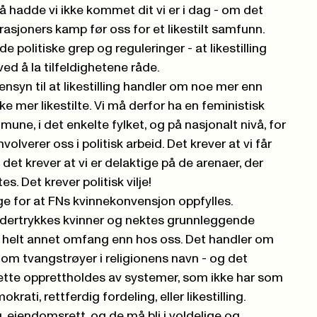
så hadde vi ikke kommet dit vi er i dag - om det
asjoners kamp før oss for et likestilt samfunn.
 politiske grep og reguleringer - at likestilling
ed å la tilfeldighetene råde.
hensyn til at likestilling handler om noe mer enn
kke mer likestilte. Vi må derfor ha en feministisk
mune, i det enkelte fylket, og på nasjonalt nivå, for
nvolverer oss i politisk arbeid. Det krever at vi får
 det krever at vi er delaktige på de arenaer, der
es. Det krever politisk vilje!
e for at FNs kvinnekonvensjon oppfylles.
undertrykkes kvinner og nektes grunnleggende
t helt annet omfang enn hos oss. Det handler om
r om tvangstrøyer i religionens navn - og det
ette opprettholdes av systemer, som ikke har som
ati, rettferdig fordeling, eller likestilling.
 eiendomsrett, og de må bli i voldelige og