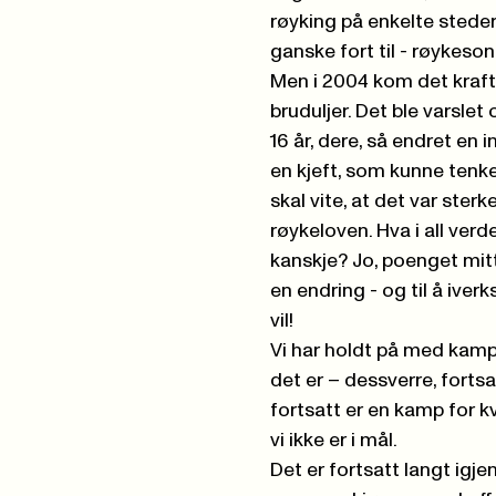
røyking på enkelte steder
ganske
fort til - røykeso
Men i 2004 kom det kraf
bruduljer. Det ble varslet
16 år, dere, så endret en i
en kjeft, som kunne tenke 
skal vite, at det var ster
røykeloven. Hva i all ver
kanskje? Jo, poenget mitt h
en endring - og til å iverk
vil!
Vi har holdt på med kampe
det er –
dessverre
, forts
fortsatt er en kamp for k
vi ikke er i mål.
Det er fortsatt langt igje