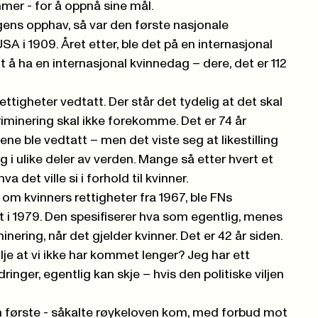
er - for å oppnå sine mål.
gens opphav, så var den første nasjonale
A i 1909. Året etter, ble det på en internasjonal
 å ha en internasjonal kvinnedag – dere, det er 112
ttigheter vedtatt. Der står det tydelig at det skal
kriminering skal ikke forekomme. Det er 74 år
e ble vedtatt – men det viste seg at likestilling
g i ulike deler av verden. Mange så etter hvert et
a det ville si i forhold til kvinner.
om kvinners rettigheter fra 1967, ble FNs
 i 1979. Den spesifiserer hva som egentlig, menes
inering, når det gjelder kvinner. Det er 42 år siden.
lje at vi ikke har kommet lenger? Jeg har ett
inger, egentlig kan skje – hvis den politiske viljen
en første - såkalte røykeloven kom, med forbud mot