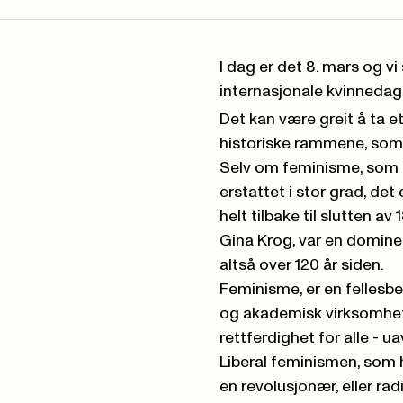
I dag er det 8. mars og vi
internasjonale kvinnedag
Det kan være greit å ta et 
historiske rammene, som
Selv om feminisme, som b
erstattet i stor grad, de
helt tilbake til slutten a
Gina Krog, var en dominer
altså over 120 år siden.
Feminisme, er en fellesb
og akademisk virksomhet
rettferdighet for alle - u
Liberal feminismen, som h
en
revolusjonær
, eller r