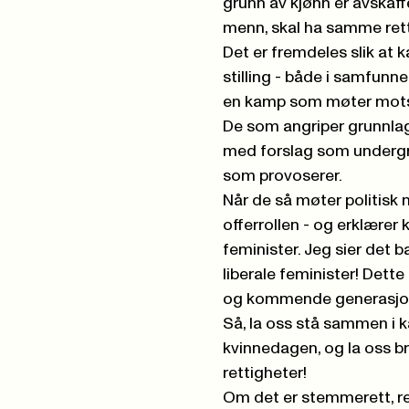
grunn av kjønn er avskaffe
menn, skal ha samme rett
Det er fremdeles slik at 
stilling - både i samfunne
en kamp som møter
mot
De som angriper grunnla
med forslag som undergra
som provoserer.
Når de så møter politisk 
offerrollen - og erklærer
feminister. Jeg sier det 
liberale feminister! Dett
og kommende generasjone
Så, la oss stå sammen i 
kvinnedagen, og la oss b
rettigheter!
Om det er stemmerett, ret