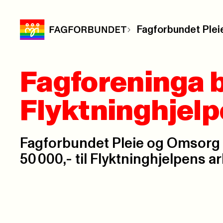
Fagforbundet Plei
Fagforeninga b
Flyktninghjel
Fagforbundet Pleie og Omsorg 
50 000,- til Flyktninghjelpens ar