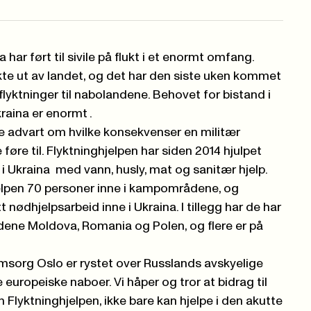
a har ført til sivile på flukt i et enormt omfang.
kte ut av landet, og det har den siste uken kommet
flyktninger til nabolandene. Behovet for bistand i
raina er enormt .
ge advart om hvilke konsekvenser en militær
e føre til. Flyktninghjelpen har siden 2014 hjulpet
 Ukraina med vann, husly, mat og sanitær hjelp.
jelpen 70 personer inne i kampområdene, og
t nødhjelpsarbeid inne i Ukraina. I tillegg har de har
ene Moldova, Romania og Polen, og flere er på
sorg Oslo er rystet over Russlands avskyelige
uropeiske naboer. Vi håper og tror at bidrag til
 Flyktninghjelpen, ikke bare kan hjelpe i den akutte