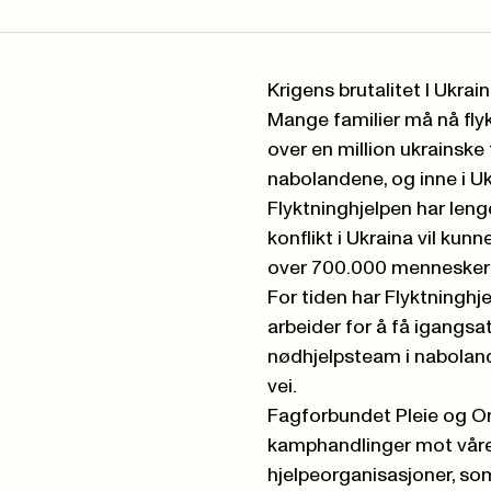
Krigens brutalitet I Ukrain
Mange familier må nå fly
over en million ukrainske 
nabolandene, og inne i Uk
Flyktninghjelpen har len
konflikt i Ukraina vil kunn
over 700.000 mennesker i
For tiden har Flyktningh
arbeider for å få igangsat
nødhjelpsteam i naboland
vei.
Fagforbundet Pleie og Om
kamphandlinger mot våre e
hjelpeorganisasjoner, som