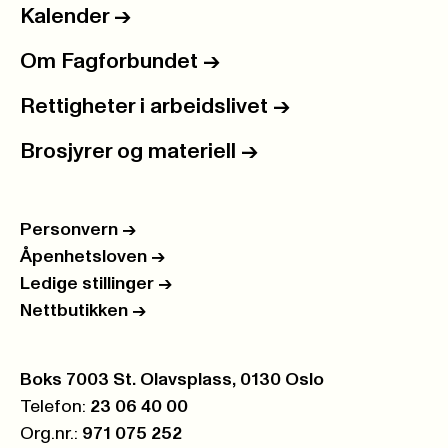
Kalender
->
Om Fagforbundet
->
Rettigheter i arbeidslivet
->
Brosjyrer og materiell
->
Personvern
->
Åpenhetsloven
->
Ledige stillinger
->
Nettbutikken
->
Postboks:
Boks 7003 St. Olavsplass, 0130 Oslo
Telefon:
23 06 40 00
Org.nr.:
971 075 252