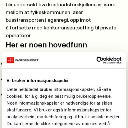
blir undersøkt hva kostnadsforskjellene vil være
mellom at fylkeskommunen løser
busstransporten i egenregi, opp imot
å fortsette med konkurranseutsetting til private
operatører.
Her er noen hovedfunn
De økonomiske fordelene ved egenregi er:
Lavere kapitalkostnader og andre kostnader, og
dermed lavere kostnader ved den direkte driften.
Mulighet for mindre grad av innkjøp av andre
Vi bruker informasjonskapsler
transporttjenester.
Dette nettstedet bruker informasjonskapsler, såkalte
At offentlige økonomiske ressurser går til
cookies, for å gi deg en best mulig brukeropplevelse.
kollektivtransport og ikke til private eiere. Dette
Noen informasjonskapsler er nødvendige for at siden
frigjør midler som alternativt kan bli benyttet til å
skal fungere. Vi bruker også informasjonskapsler for
analysearbeid, markedsføring og til bruk i sosiale medier.
redusere utgifter for fylkeskommunen, øke
Du kan fjerne de ulike kategoriene av cookies ved å
produksjonen av kollektivtransport eller andre