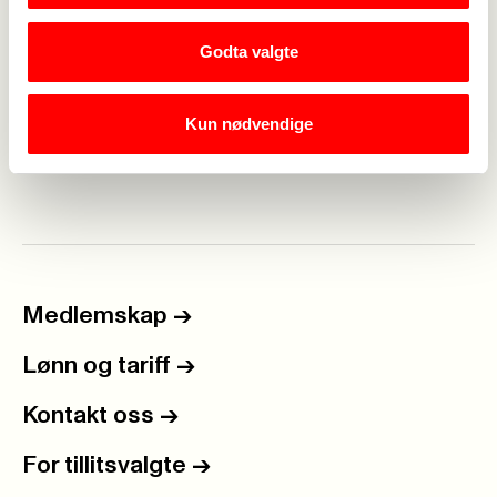
Vedlegg
Godta valgte
Økonomiske argument for egenregi i
kollektivtransport i Innlandet
Kun nødvendige
fylkeskommune_.pdf
Medlemskap
->
Lønn og tariff
->
Kontakt oss
->
For tillitsvalgte
->