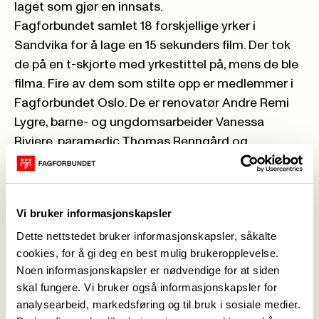
laget som gjør en innsats.
Fagforbundet samlet 18 forskjellige yrker i
Sandvika for å lage en 15 sekunders film. Der tok
de på en t-skjorte med yrkestittel på, mens de ble
filma. Fire av dem som stilte opp er medlemmer i
Fagforbundet Oslo. De er renovatør Andre Remi
Lygre, barne- og ungdomsarbeider Vanessa
Riviere, paramedic Thomas Renngård og
bussjåfør Marit Sauge. Resultatet av innsatsen til
alle disse medlemmene blir å finne på sosiale
medier om noen uker.
Vi bruker informasjonskapsler
Vi har spurt Marit Sauge om hvordan det var å
Dette nettstedet bruker informasjonskapsler, såkalte
stille opp på film, hva slags erfaringer hun som
cookies, for å gi deg en best mulig brukeropplevelse.
tillitsvalgt i har med hovedforhandlinger og
Noen informasjonskapsler er nødvendige for at siden
hennes ønsker for oppgjøret. Hun er klubbleder i
skal fungere. Vi bruker også informasjonskapsler for
Bussarbeiderklubben i Oslo Sporveiers
analysearbeid, markedsføring og til bruk i sosiale medier.
Arbeiderforening, Fagforbundet.