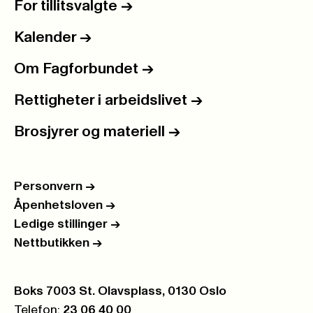
For tillitsvalgte
->
Kalender
->
Om Fagforbundet
->
Rettigheter i arbeidslivet
->
Brosjyrer og materiell
->
Personvern
->
Åpenhetsloven
->
Ledige stillinger
->
Nettbutikken
->
Postboks:
Boks 7003 St. Olavsplass, 0130 Oslo
Telefon:
23 06 40 00