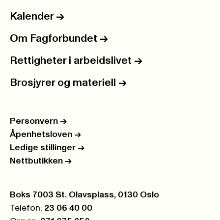
Kalender
->
Om Fagforbundet
->
Rettigheter i arbeidslivet
->
Brosjyrer og materiell
->
Personvern
->
Åpenhetsloven
->
Ledige stillinger
->
Nettbutikken
->
Postboks:
Boks 7003 St. Olavsplass, 0130 Oslo
Telefon:
23 06 40 00