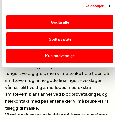
helsefagarbeider.
Se detaljer
I dag blir en offentlig godkjent helsesekretær med
en gang du er ferdig med skolen.
Godta alle
Nedenfor ser du link til veien mot å bli autorisert
helsesekretær.
https://utdanning.no/yrker/beskrivelse/helsesekreta
Godta valgte
https://utdanning.no/studiebeskrivelse/helsesekret
Hvordan har hverdagen deres vært nå under
Kun nødvendige
denne Covid 19 pandemien?
Vi har hatt veldig lite hjemmekontor. Det har
fungert veldig greit, men vi må tenke hele tiden på
smittevern og finne gode løsninger. Hverdagen
vår har blitt veldig annerledes med ekstra
smittevern blant annet ved blodprøvetakinger, og
nærkontakt med pasientene der vi må bruke visir i
tillegg til maske.