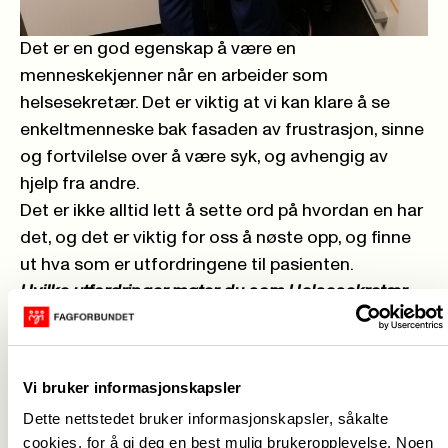
Det er en god egenskap å være en
menneskekjenner når en arbeider som
helsesekretær. Det er viktig at vi kan klare å se
enkeltmenneske bak fasaden av frustrasjon, sinne
og fortvilelse over å være syk, og avhengig av
hjelp fra andre.
Det er ikke alltid lett å sette ord på hvordan en har
det, og det er viktig for oss å nøste opp, og finne
ut hva som er utfordringene til pasienten.
Hvilke utfordringer møter du som Helsesekretær
på jobb?
Utfordringen kan være kommunikasjon i kriser der
vi ikke klarer å fange opp hva som er utfordringen
Vi bruker informasjonskapsler
til pasienten.
Dette nettstedet bruker informasjonskapsler, såkalte
Vi har jo mange forskjellige mennesketyper å
cookies, for å gi deg en best mulig brukeropplevelse. Noen