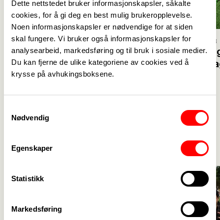
Dette nettstedet bruker informasjonskapsler, såkalte
cookies, for å gi deg en best mulig brukeropplevelse.
Noen informasjonskapsler er nødvendige for at siden
skal fungere. Vi bruker også informasjonskapsler for
10. oktober 2023
analysearbeid, markedsføring og til bruk i sosiale medier.
Fotballer og
Du kan fjerne de ulike kategoriene av cookies ved å
sitt damel
krysse på avhukingsboksene.
Samtykkevalg
Nødvendig
Aktuelt
Se alle
->
Egenskaper
Statistikk
Markedsføring