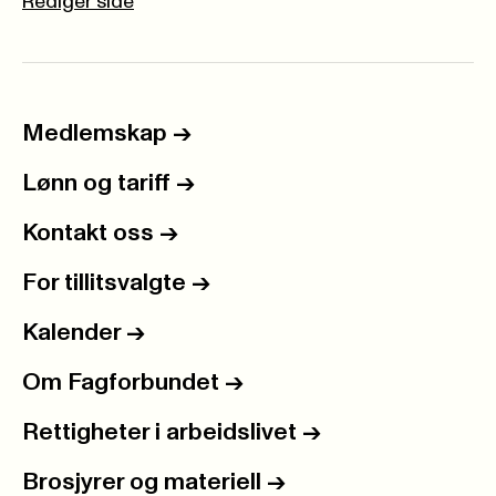
Rediger side
Medlemskap
->
Lønn og tariff
->
Kontakt oss
->
For tillitsvalgte
->
Kalender
->
Om Fagforbundet
->
Rettigheter i arbeidslivet
->
Brosjyrer og materiell
->