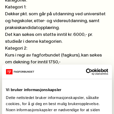
kategorier.
Kategori 1:
Dekker pkt. som går på utdanning ved universitet
og høgskoler, etter- og videreutdanning, samt
praksiskandidatopplæring.
Det kan søkes om støtte inntil kr. 6000,- pr.
studieår i denne kategorien.
Kategori 2:
Kurs i regi av fagforbundet (fagkurs), kan søkes
om dekning for inntil 1750,-
(jfr. Styrevedtak) Det kan søkes stipend for hvert
kalenderår.
Kurs med kostnader under kr 1750,- dekkes hele
kostnaden.
Vi bruker informasjonskapsler
Søkere som ikke er tildelt stipend tidligere, blir
Dette nettstedet bruker informasjonskapsler, såkalte
prioritert først.
cookies, for å gi deg en best mulig brukeropplevelse.
Noen informasjonskapsler er nødvendige for at siden
Start med å søke om stipend hos
Fagforbundet