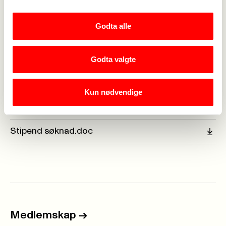
SØKNADSFRIST: 1. MAI OG 1. NOVEMBER
Godta alle
Søknad sendes til:
Fagforbundet Karmøy
Godta valgte
Rådhuset, postboks 167
4291 KOPERVIK
Kun nødvendige
Vedlegg
Stipend søknad.doc
Medlemskap
->