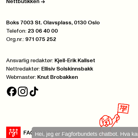
Nettbutikken
->
Postboks:
Boks 7003 St. Olavsplass, 0130 Oslo
Telefon:
23 06 40 00
Org.nr.:
971 075 252
Ansvarlig redaktør:
Kjell-Erik Kallset
Nettredaktør:
Ellisiv Solskinnsbakk
Webmaster:
Knut Brobakken
Hei, jeg er Fagforbundets chatbot. Hva kan jeg