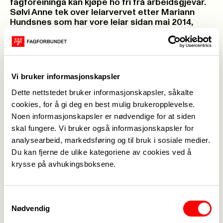
fagforeininga kan kjøpe ho fri frå arbeidsgjevar.
Sølvi Anne tek over leiarvervet etter Mariann
Hundsnes som har vore leiar sidan mai 2014,
Mariann held fram som tillitsvald i psykiatrisk
klinikk og matforsyning. Det har også vore fleire
andre utskiftingar i styret i Fagforbundet Helse
Førde, så det nye styret vil vere ein fin blanding
av gamle travarar og nye kostar! For full oversikt
Vi bruker informasjonskapsler
kan de sjå i protokollen frå årsmøtet, som ligg
under. Vi ynskjer alle lukke til med arbeidet i året
Dette nettstedet bruker informasjonskapsler, såkalte
som kjem!
cookies, for å gi deg en best mulig brukeropplevelse.
Noen informasjonskapsler er nødvendige for at siden
skal fungere. Vi bruker også informasjonskapsler for
Publisert
04. feb. 2021
analysearbeid, markedsføring og til bruk i sosiale medier.
Sist oppdatert: 04. feb. 2021
Du kan fjerne de ulike kategoriene av cookies ved å
protokoll
krysse på avhukingsboksene.
Samtykkevalg
Nødvendig