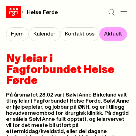
Helse Førde
Hjem
Kalender
Kontakt oss
Aktuelt
Ny leiar i
Fagforbundet Helse
Førde
På årsmøtet 28.02 vart Sølvi Anne Birkeland valt
til ny leiar i Fagforbundet Helse Førde. Sølvi Anne
er hjelpepleiar, og jobbar på ØNH, og er i tillegg
hovudverneombod for kirurgisk klinikk. På dagtid
er såleis Sølvi Anne fullt opptatt, og leiarvervet
vil for det meste bli utført på
ettermiddag/kveldstid, eller dei dagane