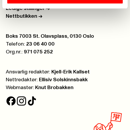
Åpenhetsloven
->
Ledige stillinger
->
Nettbutikken
->
Postboks:
Boks 7003 St. Olavsplass, 0130 Oslo
Telefon:
23 06 40 00
Org.nr.:
971 075 252
Ansvarlig redaktør:
Kjell-Erik Kallset
Nettredaktør:
Ellisiv Solskinnsbakk
Webmaster:
Knut Brobakken