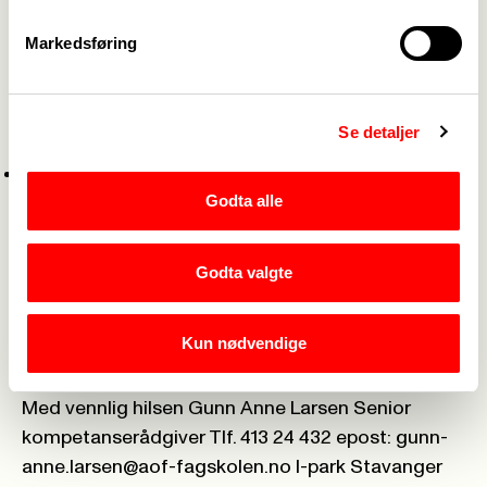
Dersom du/dere kan videreformidle denne
Markedsføring
informasjon til kollegaer det vært flott å gå flere
sammen.
Se detaljer
Vedlegg
Plakat fagskoleutdanningen Arbeid med språk,
Godta alle
flerspråklig og flerkulturell kompetanse i
barnehagen
Godta valgte
Har du/dere noe spørsmål eller trenger ytterligere
informasjon ta kontakt med undertegnede
Kun nødvendige
Med vennlig hilsen Gunn Anne Larsen Senior
kompetanserådgiver Tlf. 413 24 432 epost:
gunn-
anne.larsen@aof-fagskolen.no
I-park Stavanger