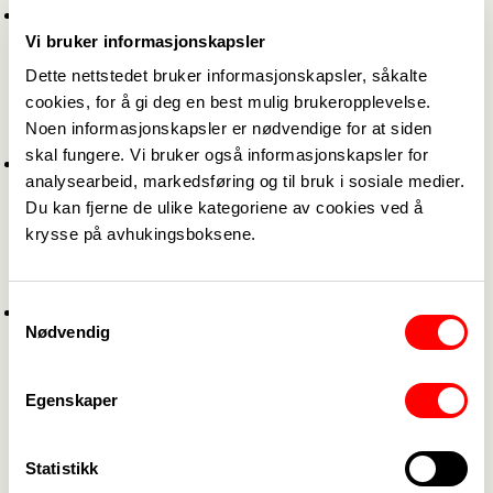
Undervisning 5 kvelder per måned fast onsdager
Vi bruker informasjonskapsler
og noen torsdager fra kl. 17.00 - 21.00 hos AOF
Fagskolen, I-park Stavanger bygg I6, 3. etg
Kart
Dette nettstedet bruker informasjonskapsler, såkalte
cookies, for å gi deg en best mulig brukeropplevelse.
Noen informasjonskapsler er nødvendige for at siden
Viktig motiveringsfaktorer:
skal fungere. Vi bruker også informasjonskapsler for
Ny lov om fagskoleutdanning - Styrker fagskolene
analysearbeid, markedsføring og til bruk i sosiale medier.
og studentenes rettigheter
slår fast at
Du kan fjerne de ulike kategoriene av cookies ved å
fagskolepoeng blir byttet ut med studiepoeng og
krysse på avhukingsboksene.
at det skal bli
enklere og gå på fagskole og
studere videre ved høyskole og universitet
.
Samtykkevalg
Ny lønnsstige med 20.000 ekstra i året for
Nødvendig
fagarbeidere som tar fagskoleutdanning med 60
studiepoeng. I forhold til ny lønnsstige ble det lagt
Egenskaper
vekt på viktigheten av at utdanningen er relevant i
forhold til de behovene kommunen har for
kompetanse og at det bør foreligge avtale på
Statistikk
forhånd.