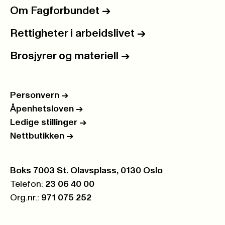
Om Fagforbundet
->
Rettigheter i arbeidslivet
->
Brosjyrer og materiell
->
Personvern
->
Åpenhetsloven
->
Ledige stillinger
->
Nettbutikken
->
Postboks:
Boks 7003 St. Olavsplass, 0130 Oslo
Telefon:
23 06 40 00
Org.nr.:
971 075 252