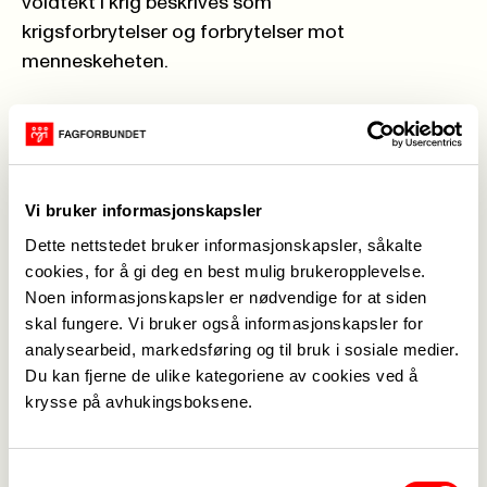
voldtekt i krig beskrives som
krigsforbrytelser og forbrytelser mot
menneskeheten.
Når det gjelder voldtekt er det liten grunn til å ha
Norge som forbilde. Her
går de fleste gjerningsmenn fri. Når straff i liten
grad kommer til anvendelse
Vi bruker informasjonskapsler
betyr det at verken det å skremme andre fra å
Dette nettstedet bruker informasjonskapsler, såkalte
begå voldtekt, eller det å skremme
cookies, for å gi deg en best mulig brukeropplevelse.
voldtektsforbryteren fra å begå nye, blir brukt som
Noen informasjonskapsler er nødvendige for at siden
skal fungere. Vi bruker også informasjonskapsler for
tiltak for å stoppe voldtektene.
analysearbeid, markedsføring og til bruk i sosiale medier.
Å utsette kvinner for vold, overgrep og
Du kan fjerne de ulike kategoriene av cookies ved å
trakassering er effektivt for å hindre
krysse på avhukingsboksene.
kvinners frihet og muligheter for livsutfoldelse.
Millioner av kvinner verden over er i ferd med å
Samtykkevalg