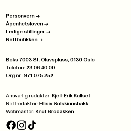
Personvern
->
Åpenhetsloven
->
Ledige stillinger
->
Nettbutikken
->
Postboks:
Boks 7003 St. Olavsplass, 0130 Oslo
Telefon:
23 06 40 00
Org.nr.:
971 075 252
Ansvarlig redaktør:
Kjell-Erik Kallset
Nettredaktør:
Ellisiv Solskinnsbakk
Webmaster:
Knut Brobakken