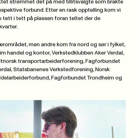
ktet strømmet det på med tillitsvalgte som brakte
espektive forbund. Etter en rask opptelling kom vi
o tett i tett på plassen foran teltet der de
kvarter.
ærområdet, men andre kom fra nord og sør i fylket,
eim handel og kontor, Verkstedklubben Aker Verdal,
dtnorsk transportarbeiderforening,
Fagforbundet
rdal, Statsbanenes Verkstedforening, Norsk
delarbeiderforbund,
Fagforbundet
Trondheim og