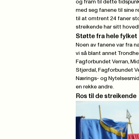
og fram til dette tidspun
med seg fanene til sine r
til at omtrent 24 faner st
streikende har sitt hoved
Støtte fra hele fylket
Noen av fanene var fra n
vi så blant annet Trondh
Fagforbundet
Verran, Mi
Stjørdal,
Fagforbundet
Ve
Nærings- og Nytelsesmid
en rekke andre.
Ros til de streikende