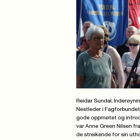
Reidar Sundal, Inderøyni
Nestleder i Fagforbundet
gode oppmøtet og introdu
var Anne Green Nilsen fr
de streikende for sin ut