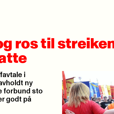
g ros til streike
atte
favtale i
avholdt ny
ke forbund sto
per godt på