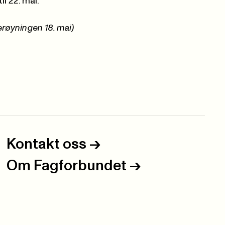
l 22. mai.
derøyningen 18. mai)
Kontakt oss
->
Om Fagforbundet
->