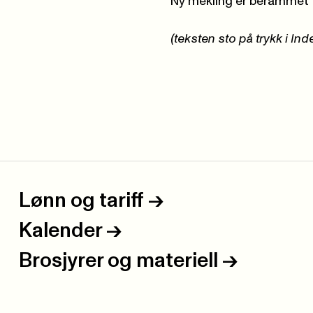
Ny mekling er berammet ti
(teksten sto på trykk i In
Lønn og tariff
->
Kalender
->
Brosjyrer og materiell
->