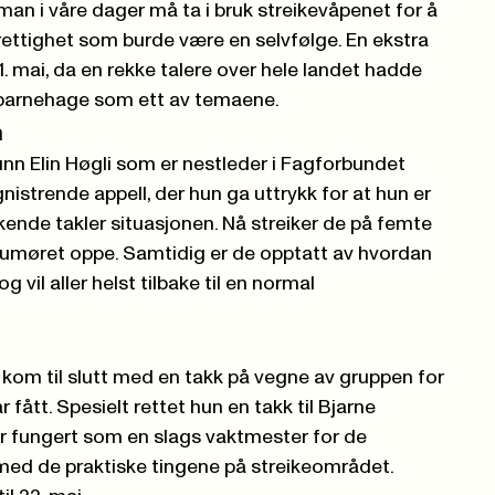
man i våre dager må ta i bruk streikevåpenet for å
 rettighet som burde være en selvfølge. En ekstra
1. mai, da en rekke talere over hele landet hadde
 barnehage som ett av temaene.
a
nn Elin Høgli som er nestleder i Fagforbundet
nistrende appell, der hun ga uttrykk for at hun er
kende takler situasjonen. Nå streiker de på femte
humøret oppe. Samtidig er de opptatt av hvordan
 vil aller helst tilbake til en normal
e, kom til slutt med en takk på vegne av gruppen for
 fått. Spesielt rettet hun en takk til Bjarne
r fungert som en slags vaktmester for de
l med de praktiske tingene på streikeområdet.