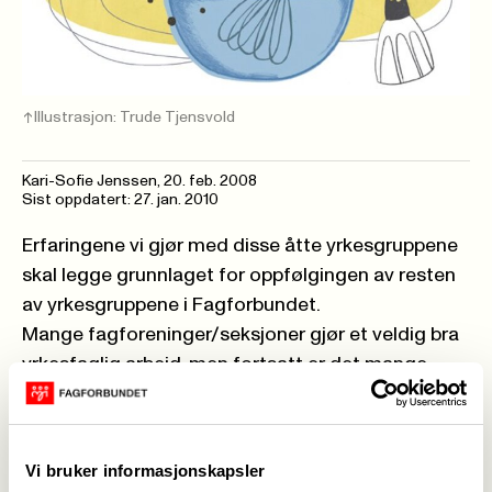
Illustrasjon: Trude Tjensvold
Kari-Sofie Jenssen,
20. feb. 2008
Sist oppdatert: 27. jan. 2010
Erfaringene vi gjør med disse åtte yrkesgruppene
skal legge grunnlaget for oppfølgingen av resten
av yrkesgruppene i Fagforbundet.
Mange fagforeninger/seksjoner gjør et veldig bra
yrkesfaglig arbeid, men fortsatt er det mange
som strever. Organisasjonen skal derfor
mobiliseres. Medlemmer fra disse åtte yrkene, en
høgskolegruppe og en gruppe fagutdannende fra
Vi bruker informasjonskapsler
hver seksjon, skal nå registreres riktig i Fane 2 og