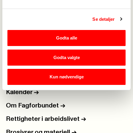
Se detaljer
Godta alle
Medlemskap
->
Lønn og tariff
->
Godta valgte
Kontakt oss
->
Kun nødvendige
For tillitsvalgte
->
Kalender
->
Om Fagforbundet
->
Rettigheter i arbeidslivet
->
Brosjyrer og materiell
->