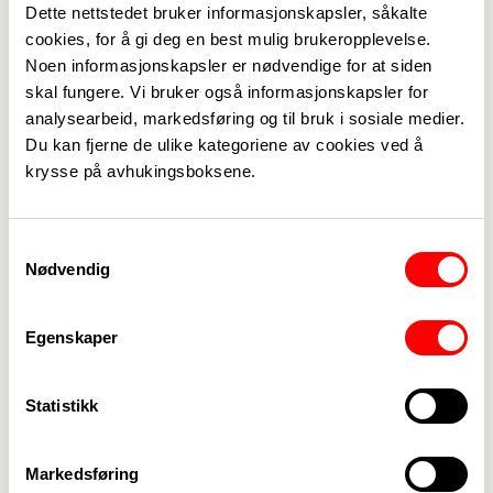
Dette nettstedet bruker informasjonskapsler, såkalte
sikres gode, yrkesfaglige tilbud. De utvalgte
cookies, for å gi deg en best mulig brukeropplevelse.
yrkesgruppene skal også få målretta
Noen informasjonskapsler er nødvendige for at siden
vervemateriell og oppmerksomhet.
skal fungere. Vi bruker også informasjonskapsler for
De utvalgte yrkesgruppene er sjøl i gang med å
analysearbeid, markedsføring og til bruk i sosiale medier.
utvikle sin yrkesfaglige satsing. I samarbeid
Du kan fjerne de ulike kategoriene av cookies ved å
mellom organisasjons- og evalueringsprosjektet,
krysse på avhukingsboksene.
de valgte representantene for plogspissyrkene og
seksjonene, legges det planer for
Samtykkevalg
landsomfattende samlinger høsten 2008.
Nødvendig
Samlingene skal være med på å gi
plogspissyrkene et løft, samtidig som vi gjør
Egenskaper
Fagforbundet synlig for den enkelte yrkesgruppe.
Innholdet skal være et yrkesfaglig tilbud, som kan
Statistikk
suppleres med lokale kulturinnslag. Det viktigste
er at Fagforbundet blir godt synlig og at det blir
naturlig å melde seg inn i forbundet.
Markedsføring