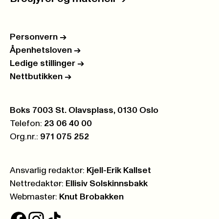
Personvern
->
Åpenhetsloven
->
Ledige stillinger
->
Nettbutikken
->
Postboks:
Boks 7003 St. Olavsplass, 0130 Oslo
Telefon:
23 06 40 00
Org.nr.:
971 075 252
Ansvarlig redaktør:
Kjell-Erik Kallset
Nettredaktør:
Ellisiv Solskinnsbakk
Webmaster:
Knut Brobakken