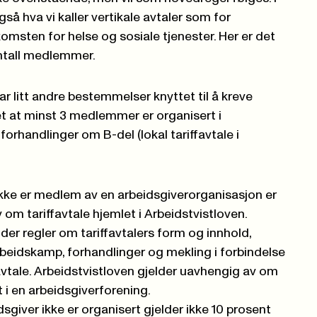
så hva vi kaller vertikale avtaler som for
sten for helse og sosiale tjenester. Her er det
ntall medlemmer.
r litt andre bestemmelser knyttet til å kreve
det at minst 3 medlemmer er organisert i
forhandlinger om B-del (lokal tariffavtale i
kke er medlem av en arbeidsgiverorganisasjon er
v om tariffavtale hjemlet i Arbeidstvistloven.
der regler om tariffavtalers form og innhold,
rbeidskamp, forhandlinger og mekling i forbindelse
avtale. Arbeidstvistloven gjelder uavhengig av om
t i en arbeidsgiverforening.
sgiver ikke er organisert gjelder ikke 10 prosent