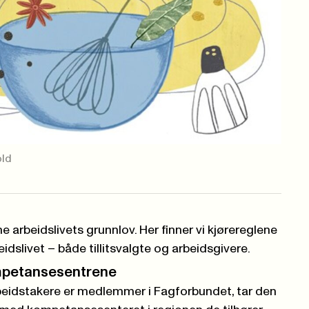
old
e arbeidslivets grunnlov. Her finner vi kjørereglene
idslivet – både tillitsvalgte og arbeidsgivere.
mpetansesentrene
arbeidstakere er medlemmer i Fagforbundet, tar den