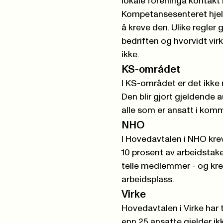
lokale foreninga kontakt
Kompetansesenteret hjelp
å kreve den. Ulike regler g
bedriften og hvorvidt vir
ikke.
KS-området
I KS-området er det ikke 
Den blir gjort gjeldende 
alle som er ansatt i ko
NHO
I Hovedavtalen i NHO kr
10 prosent av arbeidstake
telle medlemmer - og krev
arbeidsplass.
Virke
Hovedavtalen i Virke har
enn 25 ansatte gjelder ik