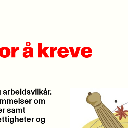
for å kreve
 arbeidsvilkår.
emmelser om
er samt
ettigheter og