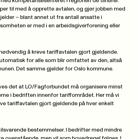
 med kompetansesenteret i regionen de tilhører.
er til med å opprette avtalen, og gjør jobben med
jelder – blant annet ut fra antall ansatte i
ksomheten er med i en arbeidsgiverforening eller
nødvendig å kreve tariffavtalen gjort gjeldende.
automatisk for alle som blir omfattet av den, altså
mmunen. Det samme gjelder for Oslo kommune.
eves det at LO/Fagforbundet må organisere minst
rne i bedriften innenfor tariffområdet. Her må vi
e tariffavtalen gjort gjeldende på hver enkelt
 tilsvarende bestemmelser. I bedrifter med mindre
ke ovenstående, men vil som hovedregel følges. I