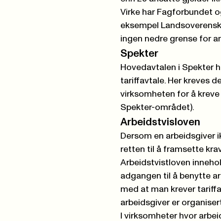
Virke har Fagforbundet og
eksempel Landsoverenskom
ingen nedre grense for a
Spekter
Hovedavtalen i Spekter ha
tariffavtale. Her kreves 
virksomheten for å kreve 
Spekter-området).
Arbeidstvisloven
Dersom en arbeidsgiver i
retten til å framsette kra
Arbeidstvistloven innehol
adgangen til å benytte a
med at man krever tariff
arbeidsgiver er organiser
I virksomheter hvor arbeid