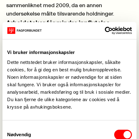
sammenliknet med 2009, da en annen
undersøkelse målte tilsvarende holdninger.
Arbeidstaker får mindre innflytelse
Andelen arbeidstakere som mener de har relativt
stor innflytelse på egen arbeidssituasjon har
sunket fra 89 prosent i 2009 til 77 prosent i 2016.
Vi bruker informasjonskapsler
Mer konkret betyr dette at ansatte i dag har
Dette nettstedet bruker informasjonskapsler, såkalte
mindre innflytelse på egen arbeidssituasjon,
cookies, for å gi deg en best mulig brukeropplevelse.
arbeidsoppgaver, hvem de jobber sammen med,
Noen informasjonskapsler er nødvendige for at siden
arbeidstid, arbeidstempo, kvaliteten i arbeidet og
skal fungere. Vi bruker også informasjonskapsler for
bruken av ressurser til arbeidet. Også den
analysearbeid, markedsføring og til bruk i sosiale medier.
ansattes innflytelse på virksomhetens strategier,
Du kan fjerne de ulike kategoriene av cookies ved å
krysse på avhukingsboksene.
kvalitetskrav, effektivitet, lønnsomhet, valg av
arbeidsmetoder går ned.
Importerer ledelsesformer
Samtykkevalg
En mulig forklaring er at importerte ledelses- og
Nødvendig