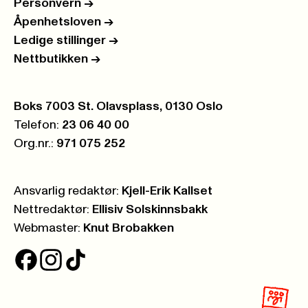
Personvern
->
Åpenhetsloven
->
Ledige stillinger
->
Nettbutikken
->
Postboks:
Boks 7003 St. Olavsplass, 0130 Oslo
Telefon:
23 06 40 00
Org.nr.:
971 075 252
Ansvarlig redaktør:
Kjell-Erik Kallset
Nettredaktør:
Ellisiv Solskinnsbakk
Webmaster:
Knut Brobakken