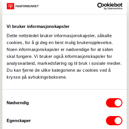
andre tungtveiende grunner for å kunne fravike
ansiennitetsrekkefølgen. De vant fram i
Borgarting lagmannsrett, men Høyesterett kom til
en annen konklusjon.
Vi bruker informasjonskapsler
Høyesterett la til grunn at det kan gi: «misvisende
Dette nettstedet bruker informasjonskapsler, såkalte
assosiasjoner å karakterisere
cookies, for å gi deg en best mulig brukeropplevelse.
ansiennitetsprinsippet som en "hovedregel".» og
Noen informasjonskapsler er nødvendige for at siden
skal fungere. Vi bruker også informasjonskapsler for
at: «… lagmannsretten har krevd mer for at
analysearbeid, markedsføring og til bruk i sosiale medier.
Skanska kunne fravike ansiennitetsprinsippet i
Du kan fjerne de ulike kategoriene av cookies ved å
Hovedavtalen § 8-2 første ledd enn hva regelen
krysse på avhukingsboksene.
gir grunnlag for. Det er, etter omstendighetene,
saklig å fravike ansiennitetsrekkefølgen ved
utvelgelse til oppsigelse uten at forskjellene i
Samtykkevalg
Nødvendig
kompetanse og dyktighet er vesentlige.»
Enig med LO
LO har likevel grunn til å være fornøyd.
Egenskaper
Høyesterett slår utvetydig fast