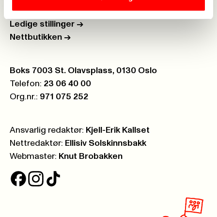
Åpenhetsloven
->
Ledige stillinger
->
Nettbutikken
->
Postboks:
Boks 7003 St. Olavsplass, 0130 Oslo
Telefon:
23 06 40 00
Org.nr.:
971 075 252
Ansvarlig redaktør:
Kjell-Erik Kallset
Nettredaktør:
Ellisiv Solskinnsbakk
Webmaster:
Knut Brobakken