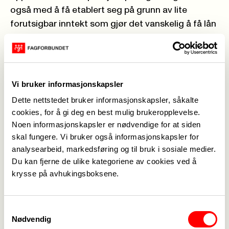
også med å få etablert seg på grunn av lite
forutsigbar inntekt som gjør det vanskelig å få lån
til for eksempel bolig.
Som medlem i Fagforbundet står du ikke alene.
Våre tillitsvalgte hjelper deg med hvordan du kan
Vi bruker informasjonskapsler
gå fram for å eventuelt få fast stilling. Vi har
Dette nettstedet bruker informasjonskapsler, såkalte
eksempler på mange medlemmer som har lykkes
cookies, for å gi deg en best mulig brukeropplevelse.
med det. Vi passer på at lov- og avtaleverk blir
Noen informasjonskapsler er nødvendige for at siden
fulgt, og forhandler både landsomfattende og
skal fungere. Vi bruker også informasjonskapsler for
lokale avtaler. De tillitsvalgte tar saken din når det
analysearbeid, markedsføring og til bruk i sosiale medier.
Du kan fjerne de ulike kategoriene av cookies ved å
oppstår uenighet med arbeidsgiver. Du får
krysse på avhukingsboksene.
rådgivning, veiledning og hjelp ved konflikter.
Samtykkevalg
Nødvendig